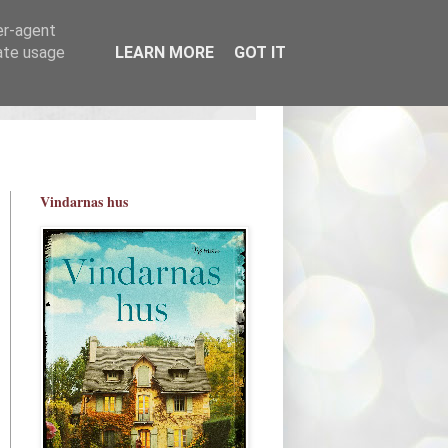
er-agent
rate usage
LEARN MORE
GOT IT
Vindarnas hus