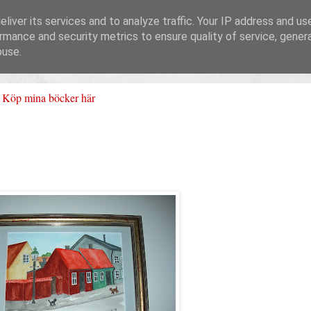
liver its services and to analyze traffic. Your IP address and us
rmance and security metrics to ensure quality of service, gene
buse.
Köp mina böcker här