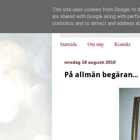
This site uses cookies from Google to de
are shared with Google along with perfo
statistics, and to detect and address a
Startsida
Om mig
Kontakt
onsdag 18 augusti 2010
På allmän begäran...