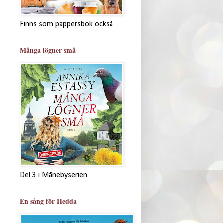
Finns som pappersbok också
Många lögner små
Del 3 i Månebyserien
En sång för Hedda