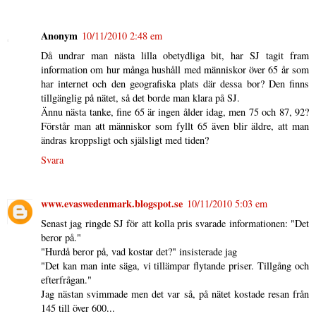
Anonym
10/11/2010 2:48 em
Då undrar man nästa lilla obetydliga bit, har SJ tagit fram
information om hur många hushåll med människor över 65 år som
har internet och den geografiska plats där dessa bor? Den finns
tillgänglig på nätet, så det borde man klara på SJ.
Ännu nästa tanke, fine 65 är ingen ålder idag, men 75 och 87, 92?
Förstår man att människor som fyllt 65 även blir äldre, att man
ändras kroppsligt och själsligt med tiden?
Svara
www.evaswedenmark.blogspot.se
10/11/2010 5:03 em
Senast jag ringde SJ för att kolla pris svarade informationen: "Det
beror på."
"Hurdå beror på, vad kostar det?" insisterade jag
"Det kan man inte säga, vi tillämpar flytande priser. Tillgång och
efterfrågan."
Jag nästan svimmade men det var så, på nätet kostade resan från
145 till över 600...