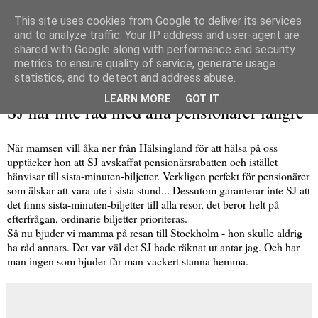
This site uses cookies from Google to deliver its services
and to analyze traffic. Your IP address and user-agent are
shared with Google along with performance and security
metrics to ensure quality of service, generate usage
▼
statistics, and to detect and address abuse.
måndag 11 oktober 2010
LEARN MORE
GOT IT
SJ har inte råd med alla pensionärer längre
När mamsen vill åka ner från Hälsingland för att hälsa på oss
upptäcker hon att SJ avskaffat pensionärsrabatten och istället
hänvisar till sista-minuten-biljetter. Verkligen perfekt för pensionärer
som älskar att vara ute i sista stund... Dessutom garanterar inte SJ att
det finns sista-minuten-biljetter till alla resor, det beror helt på
efterfrågan, ordinarie biljetter prioriteras.
Så nu bjuder vi mamma på resan till Stockholm - hon skulle aldrig
ha råd annars. Det var väl det SJ hade räknat ut antar jag. Och har
man ingen som bjuder får man vackert stanna hemma.