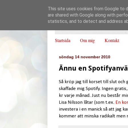
This site uses cookies from Google to de
are shared with Google along with perfo
statistics, and to detect and address a
Startsida
Om mig
Kontakt
söndag 14 november 2010
Ännu en Spotifyanv
Så kröp jag till korset till slut o
skaffade mig Spotify. Ingen gratis,
kr varje månad. Just nu består mi
Lisa Nilsson låtar (som t.ex.
En kor
investera i en manick så att jag ka
kommer att minska radikalt men 