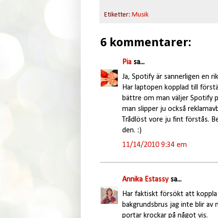
Etiketter:
Musik
6 kommentarer:
Pia
sa...
Ja, Spotify är sannerligen en ri
Har laptopen kopplad till förstä
bättre om man väljer Spotify 
man slipper ju också reklamav
Trådlöst vore ju fint förstås.
den. :)
11/14/2010 9:34 em
Annika Estassy
sa...
Har faktiskt försökt att koppl
bakgrundsbrus jag inte blir av 
portar krockar på något vis.