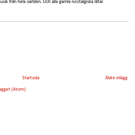
sik från hela världen. Och alla gamla nostalgiska låtar.
Startsida
Äldre inlägg
lägget (Atom)