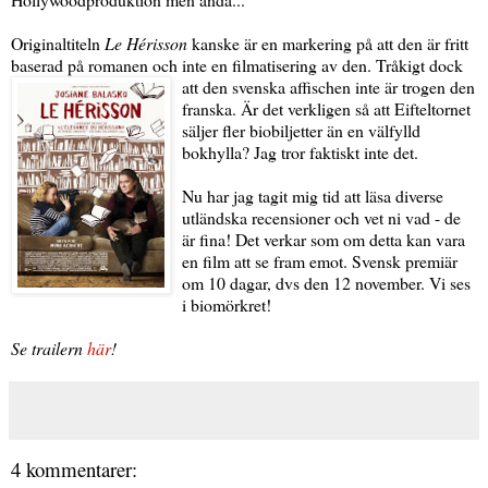
Originaltiteln
Le Hé
risson
kanske är en markering på att den är fritt
baserad på romanen och inte en filmatisering av den.
Tråkigt dock
att den svenska affischen inte är trogen den
franska. Är det verkligen så att Eifteltornet
säljer fler biobiljetter än en välfylld
bokhylla? Jag tror faktiskt inte det.
Nu har jag tagit mig tid att läsa diverse
utländska recensioner och vet ni vad - de
är fina! Det verkar som om detta kan vara
en film att se fram emot. Svensk premiär
om 10 dagar, dvs den 12 november. Vi ses
i biomörkret!
Se trailern
här
!
4 kommentarer: