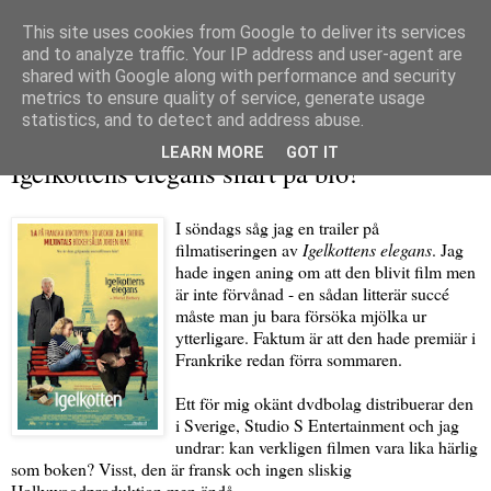
This site uses cookies from Google to deliver its services
and to analyze traffic. Your IP address and user-agent are
shared with Google along with performance and security
metrics to ensure quality of service, generate usage
▼
statistics, and to detect and address abuse.
tisdag 2 november 2010
LEARN MORE
GOT IT
Igelkottens elegans snart på bio!
I söndags såg jag en trailer på
filmatiseringen av
Igelkottens elegans
. Jag
hade ingen aning om att den blivit film men
är inte förvånad - en sådan litterär succé
måste man ju bara försöka mjölka ur
ytterligare. Faktum är att den hade premiär i
Frankrike redan förra sommaren.
Ett för mig okänt dvdbolag distribuerar den
i Sverige, Studio S Entertainment och jag
undrar: kan verkligen filmen vara lika härlig
som boken? Visst, den är fransk och ingen sliskig
Hollywoodproduktion men ändå...