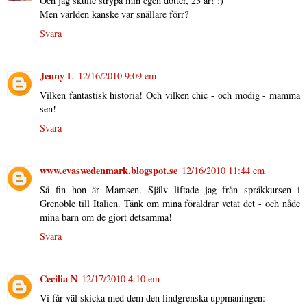
Och jag skulle strypa min egen dotter, 23 år! :)
Men världen kanske var snällare förr?
Svara
Jenny L
12/16/2010 9:09 em
Vilken fantastisk historia! Och vilken chic - och modig - mamma
sen!
Svara
www.evaswedenmark.blogspot.se
12/16/2010 11:44 em
Så fin hon är Mamsen. Själv liftade jag från språkkursen i
Grenoble till Italien. Tänk om mina föräldrar vetat det - och nåde
mina barn om de gjort detsamma!
Svara
Cecilia N
12/17/2010 4:10 em
Vi får väl skicka med dem den lindgrenska uppmaningen: