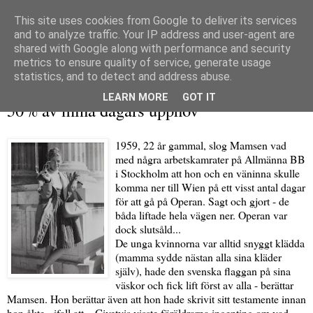
This site uses cookies from Google to deliver its services
and to analyze traffic. Your IP address and user-agent are
shared with Google along with performance and security
metrics to ensure quality of service, generate usage
▼
statistics, and to detect and address abuse.
torsdag 16 december 2010
LEARN MORE
GOT IT
50% av mina dagars upphov
1959, 22 år gammal, slog Mamsen vad
med några arbetskamrater på Allmänna BB
i Stockholm att hon och en väninna skulle
komma ner till Wien på ett visst antal dagar
för att gå på Operan. Sagt och gjort - de
båda liftade hela vägen ner. Operan var
dock slutsåld...
De unga kvinnorna var alltid snyggt klädda
(mamma sydde nästan alla sina kläder
själv), hade den svenska flaggan på sina
väskor och fick lift först av alla - berättar
Mamsen. Hon berättar även att hon hade skrivit sitt testamente innan
hon åkte - ifall att... Givetvis visste föräldrarna ingenting om vad