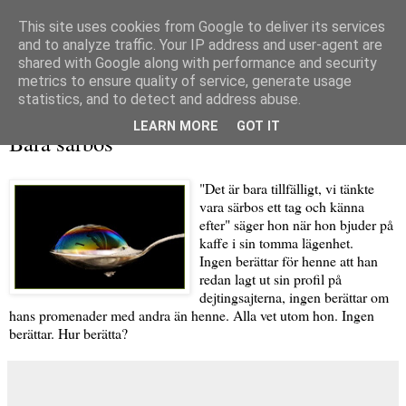
This site uses cookies from Google to deliver its services
and to analyze traffic. Your IP address and user-agent are
shared with Google along with performance and security
metrics to ensure quality of service, generate usage
▼
statistics, and to detect and address abuse.
söndag 23 januari 2011
LEARN MORE
GOT IT
Bara särbos
"Det är bara tillfälligt, vi tänkte
vara särbos ett tag och känna
efter" säger hon när hon bjuder på
kaffe i sin tomma lägenhet.
Ingen berättar för henne att han
redan lagt ut sin profil på
dejtingsajterna, ingen berättar om
hans promenader med andra än henne. Alla vet utom hon. Ingen
berättar. Hur berätta?