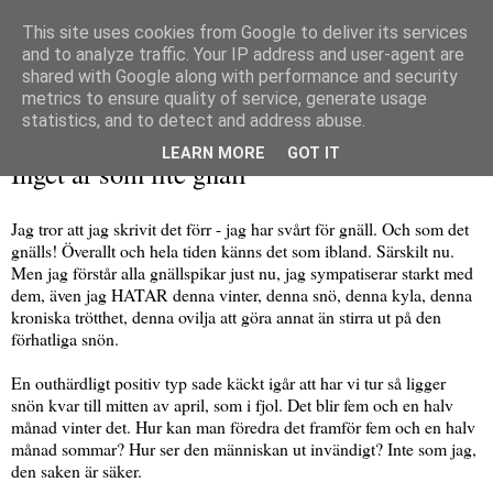
This site uses cookies from Google to deliver its services
and to analyze traffic. Your IP address and user-agent are
shared with Google along with performance and security
metrics to ensure quality of service, generate usage
▼
statistics, and to detect and address abuse.
torsdag 17 februari 2011
LEARN MORE
GOT IT
Inget är som lite gnäll
Jag tror att jag skrivit det förr - jag har svårt för gnäll. Och som det
gnälls! Överallt och hela tiden känns det som ibland. Särskilt nu.
Men jag förstår alla gnällspikar just nu, jag sympatiserar starkt med
dem, även jag HATAR denna vinter, denna snö, denna kyla, denna
kroniska trötthet, denna ovilja att göra annat än stirra ut på den
förhatliga snön.
En outhärdligt positiv typ sade käckt igår att har vi tur så ligger
snön kvar till mitten av april, som i fjol. Det blir fem och en halv
månad vinter det. Hur kan man föredra det framför fem och en halv
månad sommar? Hur ser den människan ut invändigt? Inte som jag,
den saken är säker.