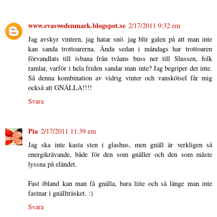
www.evaswedenmark.blogspot.se
2/17/2011 9:32 em
Jag avskyr vintern, jag hatar snö. jag blir galen på att man inte
kan sanda trottoarerna. Ända sedan i måndags har trottoaren
förvandlats till isbana från tvåans buss ner till Slussen, folk
ramlar, varför i hela friden sandar man inte? Jag begriper det inte.
Så denna kombination av vidrig vinter och vanskötsel får mig
också att GNÄLLA!!!!
Svara
Pia
2/17/2011 11:39 em
Jag ska inte kasta sten i glashus, men gnäll är verkligen så
energikrävande, både för den som gnäller och den som måste
lyssna på eländet.
Fast ibland kan man få gnälla, bara liite och så länge man inte
fastnar i gnällträsket. :)
Svara