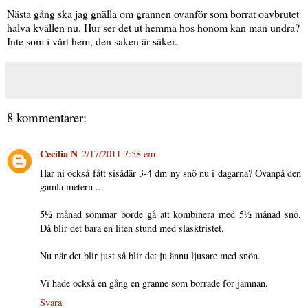
Nästa gång ska jag gnälla om grannen ovanför som borrat oavbrutet
halva kvällen nu. Hur ser det ut hemma hos honom kan man undra?
Inte som i vårt hem, den saken är säker.
8 kommentarer:
Cecilia N
2/17/2011 7:58 em
Har ni också fått sisådär 3-4 dm ny snö nu i dagarna? Ovanpå den
gamla metern ...
5½ månad sommar borde gå att kombinera med 5½ månad snö.
Då blir det bara en liten stund med slasktristet.
Nu när det blir just så blir det ju ännu ljusare med snön.
Vi hade också en gång en granne som borrade för jämnan.
Svara