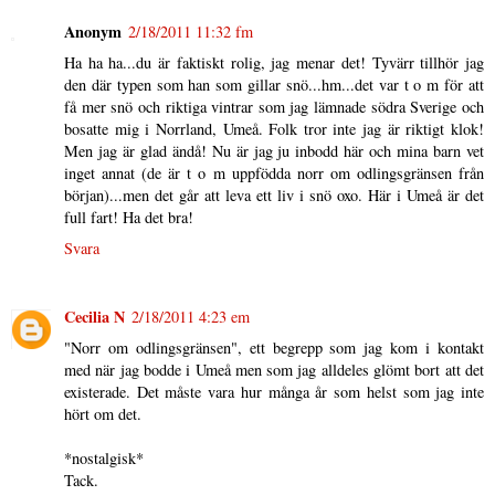
Anonym
2/18/2011 11:32 fm
Ha ha ha...du är faktiskt rolig, jag menar det! Tyvärr tillhör jag
den där typen som han som gillar snö...hm...det var t o m för att
få mer snö och riktiga vintrar som jag lämnade södra Sverige och
bosatte mig i Norrland, Umeå. Folk tror inte jag är riktigt klok!
Men jag är glad ändå! Nu är jag ju inbodd här och mina barn vet
inget annat (de är t o m uppfödda norr om odlingsgränsen från
början)...men det går att leva ett liv i snö oxo. Här i Umeå är det
full fart! Ha det bra!
Svara
Cecilia N
2/18/2011 4:23 em
"Norr om odlingsgränsen", ett begrepp som jag kom i kontakt
med när jag bodde i Umeå men som jag alldeles glömt bort att det
existerade. Det måste vara hur många år som helst som jag inte
hört om det.
*nostalgisk*
Tack.