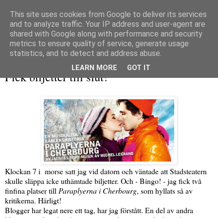
This site uses cookies from Google to deliver its services
and to analyze traffic. Your IP address and user-agent are
shared with Google along with performance and security
metrics to ensure quality of service, generate usage
▼
statistics, and to detect and address abuse.
fredag 13 maj 2011
LEARN MORE
GOT IT
Fick biljetter till slut!
Klockan 7 i morse satt jag vid datorn och väntade att Stadsteatern
skulle släppa icke uthämtade biljetter. Och - Bingo! - jag fick två
finfina platser till
Paraplyerna i Cherbourg
, som hyllats så av
kritikerna. Härligt!
Blogger har legat nere ett tag, har jag förstått. En del av andra