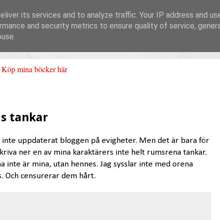
liver its services and to analyze traffic. Your IP address and us
rmance and security metrics to ensure quality of service, gene
buse.
Köp mina böcker här
as tankar
ar inte uppdaterat bloggen på evigheter. Men det är bara för
skriva ner en av mina karaktärers inte helt rumsrena tankar.
arna inte är mina, utan hennes. Jag sysslar inte med orena
as. Och censurerar dem hårt.