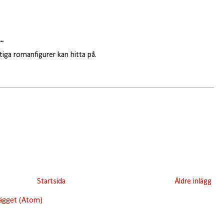
..
ttiga romanfigurer kan hitta på.
Startsida
Äldre inlägg
lägget (Atom)