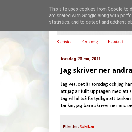
This site uses cookies from Google to de
are shared with Google along with perfo
statistics, and to detect and address a
Startsida
Om mig
Kontakt
torsdag 26 maj 2011
Jag skriver ner andr
Jag vet, det är torsdag och jag h
att jag är fullt upptagen med att 
Jag vill alltså förtydliga att tank
tankar, jag bara skriver ner andr
Etiketter:
Solviken