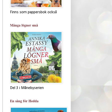
Finns som pappersbok också
Många lögner små
Del 3 i Månebyserien
En sång för Hedda