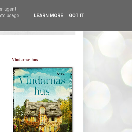
er-agent
rate usage
LEARN MORE
GOT IT
Vindarnas hus