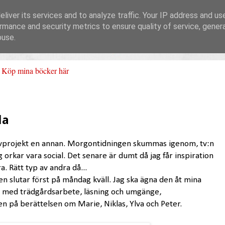
liver its services and to analyze traffic. Your IP address and us
rmance and security metrics to ensure quality of service, gene
buse.
Köp mina böcker här
la
rivprojekt en annan. Morgontidningen skummas igenom, tv:n
 orkar vara social. Det senare är dumt då jag får inspiration
. Rätt typ av andra då...
en slutar först på måndag kväll. Jag ska ägna den åt mina
la med trädgårdsarbete, läsning och umgänge,
n på berättelsen om Marie, Niklas, Ylva och Peter.