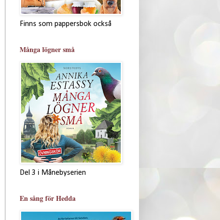
Finns som pappersbok också
Många lögner små
Del 3 i Månebyserien
En sång för Hedda