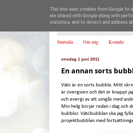
This site uses cookies from Google to de
are shared with Google along with perfo
statistics, and to detect and address a
Startsida
Om mig
Kontakt
onsdag 1 juni 2011
En annan sorts bubb
Vätö är en sorts bubbla. Mitt sk
är övergiven och det är knappt jag
och energi av att umgås med andra
Min helg börjar redan i dag och d
bubblor. Vätöbubblan ska jag fyl
projektbubblan med fortsättninge