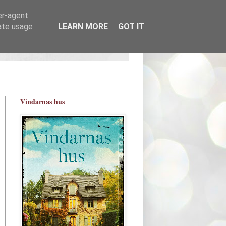
er-agent
rate usage
LEARN MORE
GOT IT
Vindarnas hus