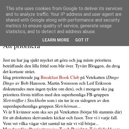
This site uses cookies from Google to deliver its services
and to analyze traffic. Your IP address and user-agent are
shared with Google along with performance and security
metrics to ensure quality of service, generate usage
▼
statistics, and to detect and address abuse.
onsdag 31 augusti 2011
LEARN MORE
GOT IT
Att prioritera
Just nu har jag sjukt mycket att göra och jag måste prioritera
beträffande den lilla fritid som blir över. Tyvärr Bloggen, du drog
det kortaste strået.
Idag prioriterade jag
Breakfast Book Club
på Vetekatten (
Dingo
Dingo
av Bob Hansson, Martin Svensson och Leif Eriksson
diskuterades men ingen tyckte om den), och i morgon ska jag
prioritera första träffen med den superhemliga FB-gruppen
Skrivträffar i Stockholm
som i sin tur är en sidogren av den
superduperhemliga gruppen
Skrivhörnan
...
Vi är 8 kvinnor som ska ses på Vetekatten (börjar bli stammis där)
för att diskutera skrivandets kickar och fasor. Tror vi i varje fall.
Vem vet vilka vägar vårt samtal tar när vi väl börjar...
Men framför allt prioriterar jag T och Projektet. T är förkyld som