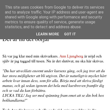
This site uses cookies from Google to deliver its services
and to analyze traffic. Your IP address and user-agent are
shared with Google along with performance and security
metrics to ensure quality of service, generate usage
▼
statistics, and to detect and address abuse.
måndag 10 oktober 2011
LEARN MORE
GOT IT
Det är nu det börjar
Så var jag klar med min skrivarkurs.
Ann Ljungberg
är nöjd och
själv är jag taggad till tusen. Nu är det slutövat, nu ska här skrivas.
"Du har utvecklats enormt under kursens gång, och jag tror att du
har stora möjligheter att bli utgiven. Det är naturligtvis mycket hårt
arbete kvar innan dess, som för alla. Börja med att skriva färdigt
manus, och gå sedan igenom det hela med kursbreven framför dig
och se vad du kan förbättra.
LYCKA TILL! Jag ser med spänning fram emot att se din bok hos
bokhandlarna!"
Tack Ann för kursen och alla goda råd, min utveckling är din