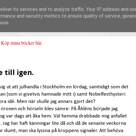
liver its services and to analyze traffic. Your IP address and us
rmance and security metrics to ensure quality of service, gene
buse.
Köp mina böcker här
 till igen.
sig ut att julhandla i Stockholm en lördag, samtidigt som det
an (som vi givetvis hamnade mitt i) samt Nobelfesthysteri
 bra idé. Men när skulle jag annars gjort det?
ör öronen och hörseln blev sämre. På Åhléns började jag
t nog var dags att åka hem. Väl hemma drabbade mig anfallet
. Jag har haft känningar lite då och då de senaste veckorna
ar dumt, man ska lyssna på kroppens signaler. Att behöva