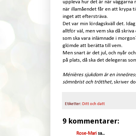
uppleva hur det är när väggarna r
när illamåendet får en att krypa til
inget att eftersträva.
Det var min lördagskväll det. Idag 
alltför väl, men vem ska då skriv
som ska vara inlämnade i morgon
glömde att berätta till vem.
Men snart är det jul, och nyår oc
på plats, då ska det delegeras som 
Ménières sjukdom är en inneöressju
sömnbrist och trötthet
, skriver d
Etiketter:
Ditt och datt
9 kommentarer:
Rose-Mari
sa...