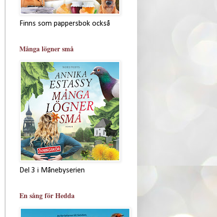
Finns som pappersbok också
Många lögner små
Del 3 i Månebyserien
En sång för Hedda