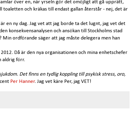
amlar över en, när yrseln gör det omöjligt att gå upprätt,
l toaletten och kräkas till endast gallan återstår - nej, det är
är en ny dag. Jag vet att jag borde ta det lugnt, jag vet det
a den konsekvensanalysen och ansökan till Stockholms stad
? Min ordförande säger att jag måste delegera men han
h 2012. Då är den nya organisationen och mina enhetschefer
aldrig förr.
kdom. Det finns en tydlig koppling till psykisk stress, oro,
ocent
Per Hanner
. Jag vet käre Per, jag VET!