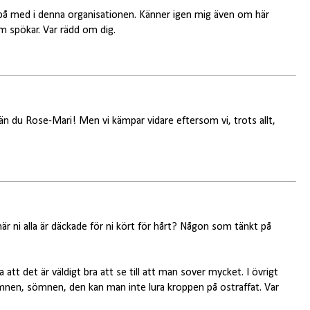
r på med i denna organisationen. Känner igen mig även om här
m spökar. Var rädd om dig.
e än du Rose-Mari! Men vi kämpar vidare eftersom vi, trots allt,
är ni alla är däckade för ni kört för hårt? Någon som tänkt på
a att det är väldigt bra att se till att man sover mycket. I övrigt
nen, sömnen, den kan man inte lura kroppen på ostraffat. Var