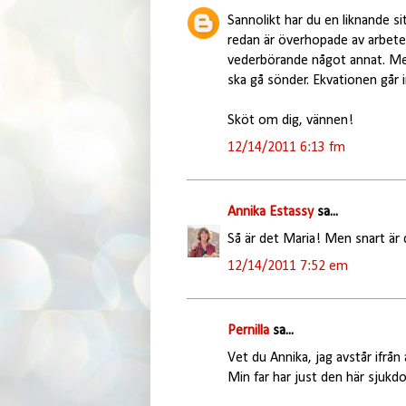
Sannolikt har du en liknande si
redan är överhopade av arbete
vederbörande något annat. Men
ska gå sönder. Ekvationen går i
Sköt om dig, vännen!
12/14/2011 6:13 fm
Annika Estassy
sa...
Så är det Maria! Men snart är de
12/14/2011 7:52 em
Pernilla
sa...
Vet du Annika, jag avstår ifrån 
Min far har just den här sjukd