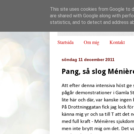
This site uses cookies from Google to de
are shared with Google along with perfo
statistics, and to detect and address a
Startsida
Om mig
Kontakt
söndag 11 december 2011
Pang, så slog Ménière
Att efter denna intensiva höst ge 
pågår demonstrationer i Gamla St
lite här och där, var kanske ingen
På Drottninggatan fick jag lock f
känna mig yr och sa till T att de
med full kraft - Ménières sjukdom
men inte brytt mig om det. Det v