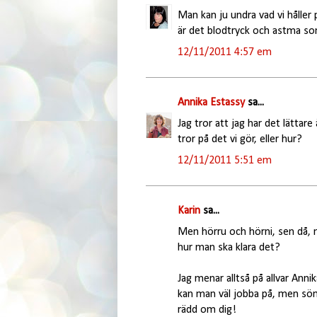
Man kan ju undra vad vi hålle
är det blodtryck och astma so
12/11/2011 4:57 em
Annika Estassy
sa...
Jag tror att jag har det lättar
tror på det vi gör, eller hur?
12/11/2011 5:51 em
Karin
sa...
Men hörru och hörni, sen då, n
hur man ska klara det?
Jag menar alltså på allvar Annik
kan man väl jobba på, men söm
rädd om dig!