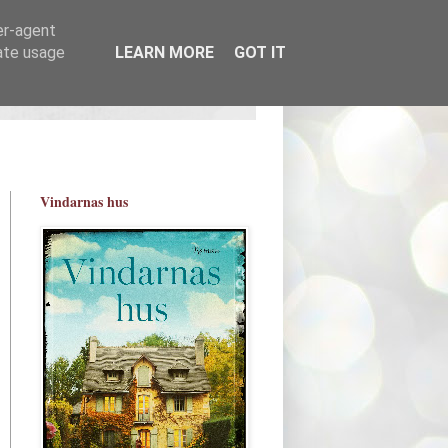
er-agent
rate usage
LEARN MORE
GOT IT
Vindarnas hus