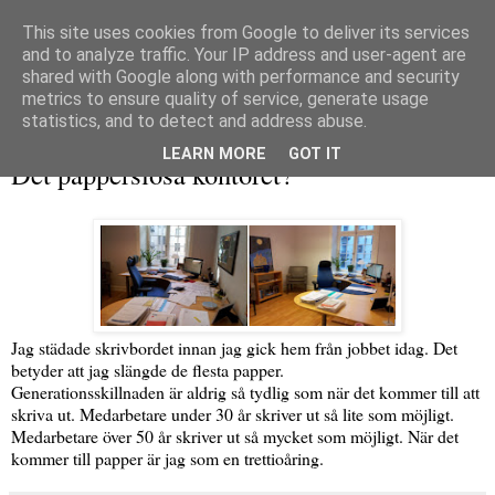
This site uses cookies from Google to deliver its services
and to analyze traffic. Your IP address and user-agent are
shared with Google along with performance and security
metrics to ensure quality of service, generate usage
▼
statistics, and to detect and address abuse.
torsdag 15 mars 2012
LEARN MORE
GOT IT
Det papperslösa kontoret?
Jag städade skrivbordet innan jag gick hem från jobbet idag. Det
betyder att jag slängde de flesta papper.
Generationsskillnaden är aldrig så tydlig som när det kommer till att
skriva ut. Medarbetare under 30 år skriver ut så lite som möjligt.
Medarbetare över 50 år skriver ut så mycket som möjligt. När det
kommer till papper är jag som en trettioåring.