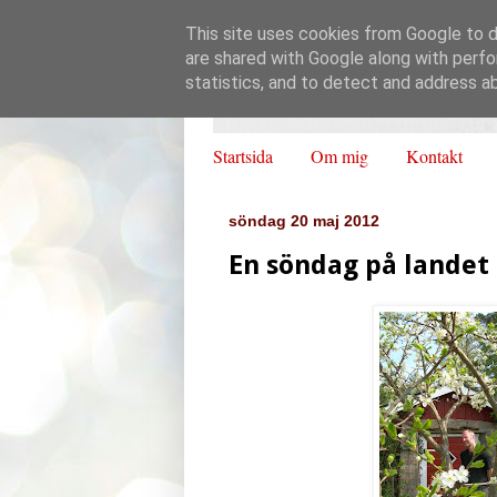
This site uses cookies from Google to de
are shared with Google along with perfo
statistics, and to detect and address a
Startsida
Om mig
Kontakt
söndag 20 maj 2012
En söndag på landet