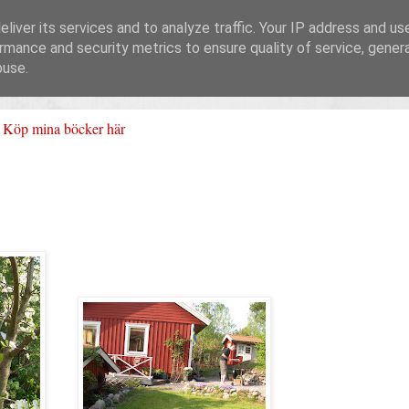
liver its services and to analyze traffic. Your IP address and us
rmance and security metrics to ensure quality of service, gene
buse.
Köp mina böcker här