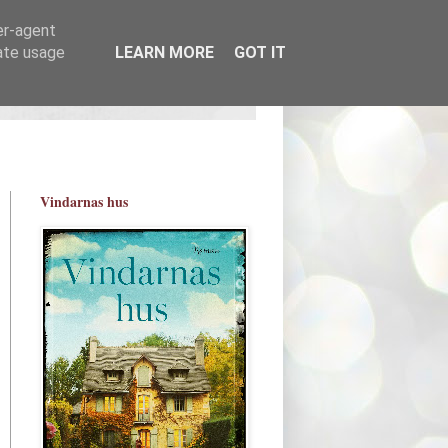
er-agent
rate usage
LEARN MORE
GOT IT
Vindarnas hus