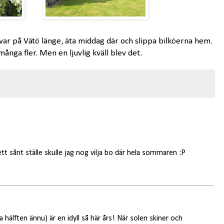
kvar på Vätö länge, äta middag där och slippa bilköerna hem.
många fler. Men en ljuvlig kväll blev det.
ett sånt ställe skulle jag nog vilja bo där hela sommaren :P
hälften ännu) är en idyll så här års! När solen skiner och