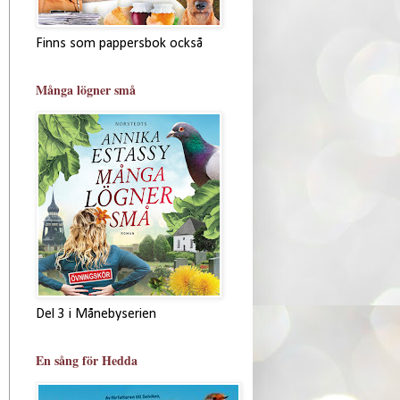
Finns som pappersbok också
Många lögner små
Del 3 i Månebyserien
En sång för Hedda