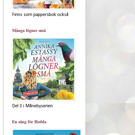
Finns som pappersbok också
Många lögner små
Del 3 i Månebyserien
En sång för Hedda