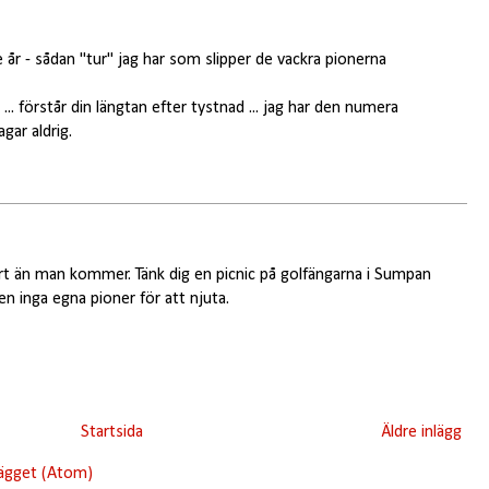
 år - sådan "tur" jag har som slipper de vackra pionerna
 ... förstår din längtan efter tystnad ... jag har den numera
agar aldrig.
art än man kommer. Tänk dig en picnic på golfängarna i Sumpan
en inga egna pioner för att njuta.
Startsida
Äldre inlägg
lägget (Atom)