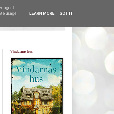
er-agent
rate usage
LEARN MORE
GOT IT
Vindarnas hus