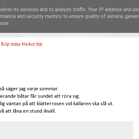
liver its services and to analyze traffic. Your IP address and us
rmance and security metrics to ensure quality of service, gene
buse.
Köp mina böcker här
 så säger jag varje sommar.
serande båtar får sundet att röra sig.
g väntan på att klätterrosen vid källaren ska slå ut.
 att låna en stund ikväll.