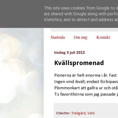
This site uses cookies from Google to de
are shared with Google along with perfo
statistics, and to detect and address a
Startsida
Om mig
Kontakt
tisdag 3 juli 2012
Kvällspromenad
Pionerna är helt enorma i år. Fast
Ingen vind ikväll, endast förbipas
Plommonkart att gallra ur och otåli
T:s favorithörna som jag passade på
Etiketter:
Trädgård
,
Vätö