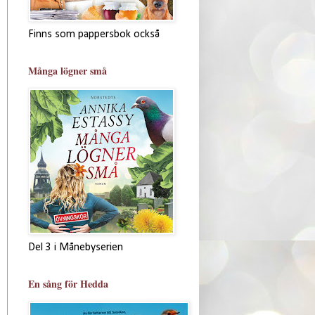
Finns som pappersbok också
Många lögner små
Del 3 i Månebyserien
En sång för Hedda