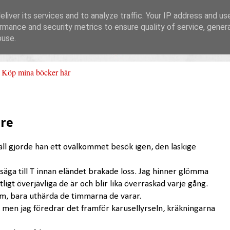
liver its services and to analyze traffic. Your IP address and us
rmance and security metrics to ensure quality of service, gene
buse.
Köp mina böcker här
re
äll gjorde han ett ovälkommet besök igen, den läskige
 säga till T innan eländet brakade loss. Jag hinner glömma
gt överjävliga de är och blir lika överraskad varje gång.
m, bara uthärda de timmarna de varar.
men jag föredrar det framför karusellyrseln, kräkningarna