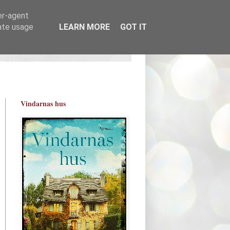
er-agent
rate usage
LEARN MORE
GOT IT
Vindarnas hus