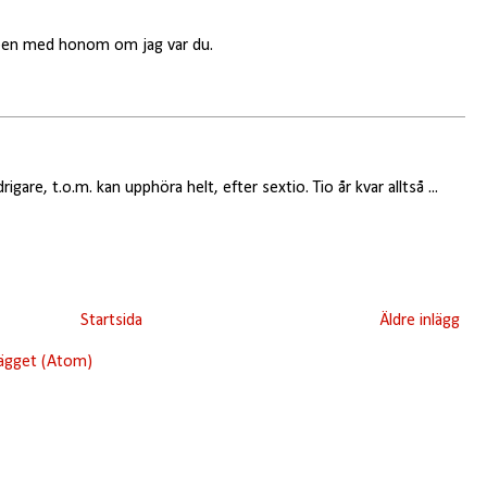
apen med honom om jag var du.
rigare, t.o.m. kan upphöra helt, efter sextio. Tio år kvar alltså ...
Startsida
Äldre inlägg
lägget (Atom)