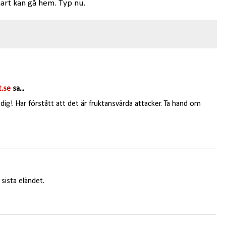
snart kan gå hem. Typ nu.
.se
sa...
g! Har förstått att det är fruktansvärda attacker. Ta hand om
sista eländet.