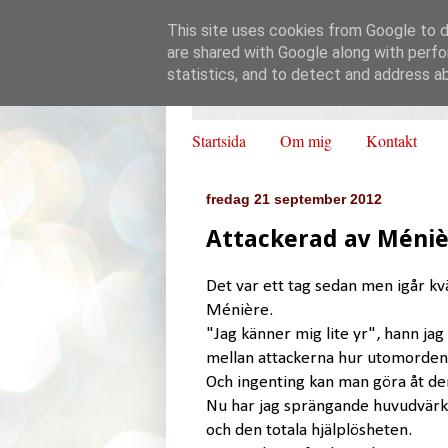
This site uses cookies from Google to de
are shared with Google along with perfo
statistics, and to detect and address a
Startsida
Om mig
Kontakt
fredag 21 september 2012
Attackerad av Méniè
Det var ett tag sedan men igår kv
Ménière.
"Jag känner mig lite yr", hann jag
mellan attackerna hur utomordentli
Och ingenting kan man göra åt de
Nu har jag sprängande huvudvärk 
och den totala hjälplösheten.