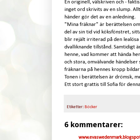
En originell, välskriven och - fak
inget ord skrivits av en slump. Al
händer gör det av en anledning.
"Mina fräknar" är berättelsen om 
del av sin tid vid köksfönstret, si
blir rejält irriterad på den lealösa
dvalliknande tillstånd. Samtidigt ä
henne, vad kommer att hända hen
och stora, omvälvande händelser s
fräknarna på hennes kropp bildar
Tonen i berättelsen är drömsk, me
Ett stort grattis till Sofia för denn
Etiketter:
Böcker
6 kommentarer:
www.evaswedenmark.blogspot