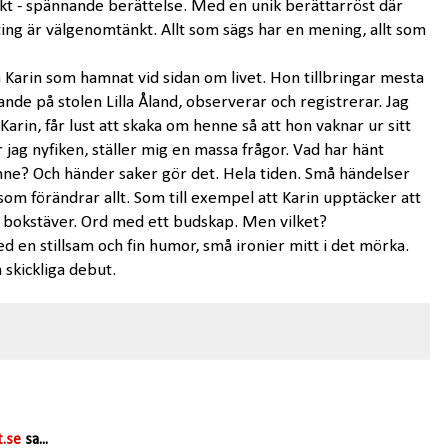
tiskt - spännande berättelse. Med en unik berättarröst där
lting är välgenomtänkt. Allt som sägs har en mening, allt som
Karin som hamnat vid sidan om livet. Hon tillbringar mesta
ttande på stolen Lilla Åland, observerar och registrerar. Jag
 Karin, får lust att skaka om henne så att hon vaknar ur sitt
r jag nyfiken, ställer mig en massa frågor. Vad har hänt
ne? Och händer saker gör det. Hela tiden. Små händelser
om förändrar allt. Som till exempel att Karin upptäcker att
 bokstäver. Ord med ett budskap. Men vilket?
d en stillsam och fin humor, små ironier mitt i det mörka.
a skickliga debut.
.se
sa...