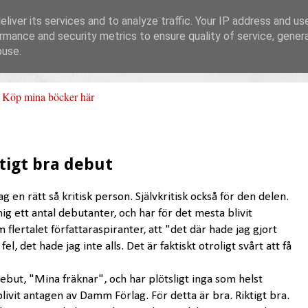
liver its services and to analyze traffic. Your IP address and us
rmance and security metrics to ensure quality of service, gene
buse.
Köp mina böcker här
ktigt bra debut
ag en rätt så kritisk person. Självkritisk också för den delen.
ig ett antal debutanter, och har för det mesta blivit
 flertalet författaraspiranter, att "det där hade jag gjort
el, det hade jag inte alls. Det är faktiskt otroligt svårt att få
ebut, "Mina fräknar", och har plötsligt inga som helst
blivit antagen av Damm Förlag. För detta är bra. Riktigt bra.