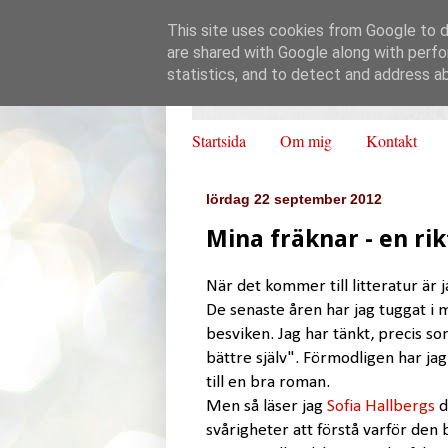
This site uses cookies from Google to de
are shared with Google along with perfo
statistics, and to detect and address a
Startsida
Om mig
Kontakt
lördag 22 september 2012
Mina fräknar - en ri
När det kommer till litteratur är j
De senaste åren har jag tuggat i m
besviken. Jag har tänkt, precis som
bättre själv". Förmodligen har jag f
till en bra roman.
Men så läser jag
Sofia Hallbergs
d
svårigheter att förstå varför den 