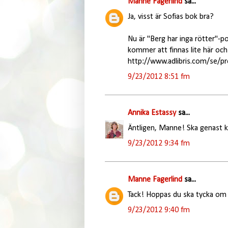
Manne Fagerlind
sa...
Ja, visst är Sofias bok bra?
Nu är "Berg har inga rötter"-po
kommer att finnas lite här och 
http://www.adlibris.com/se/p
9/23/2012 8:51 fm
Annika Estassy
sa...
Äntligen, Manne! Ska genast 
9/23/2012 9:34 fm
Manne Fagerlind
sa...
Tack! Hoppas du ska tycka om 
9/23/2012 9:40 fm