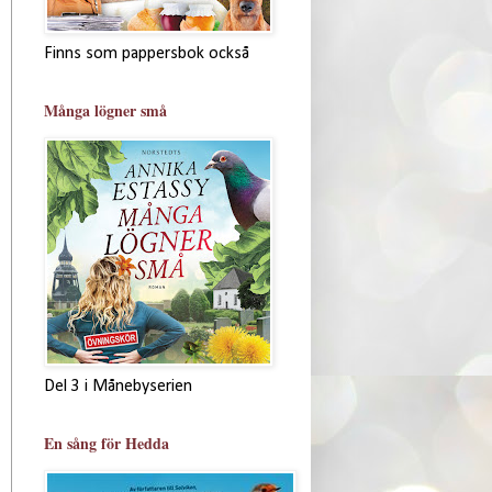
Finns som pappersbok också
Många lögner små
Del 3 i Månebyserien
En sång för Hedda