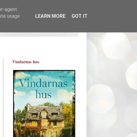
er-agent
rate usage
LEARN MORE
GOT IT
Vindarnas hus