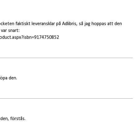
cketen faktiskt leveransklar på Adlibris, så jag hoppas att den
var snart:
roduct.aspx?isbn=9174750852
köpa den.
den, förstås.