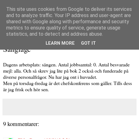
This site uses cookies from Google to deliver its services
and to analyze traffic. Your IP address and user-agent are
shared with Google along with performance and security
metrics to ensure quality of service, generate usage
▼
statistics, and to detect and address abuse.
tisdag 2 april 2013
LEARN MORE
GOT IT
Sängläge
Dagens arbetsplats: sängen. Antal jobbsamtal: 0. Antal besvarade
mejl: alla. Och så skrev jag lite på bok 2 också och funderade på
diverse personalfrågor. Nu har jag ont i huvudet.
Men på torsdag-fredag är det chefskonferens som gäller. Tills dess
är jag frisk och hör sen.
9 kommentarer: