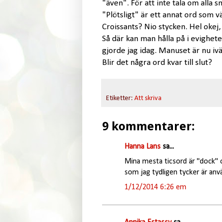
"även". För att inte tala om alla s
"Plötsligt" är ett annat ord som v
Croissants? Nio stycken. Hel okej,
Så där kan man hålla på i evighete
gjorde jag idag. Manuset är nu ivä
Blir det några ord kvar till slut?
Etiketter:
Att skriva
9 kommentarer:
Hanna Lans
sa...
Mina mesta ticsord är "dock" o
som jag tydligen tycker är anv
1/12/2014 6:26 em