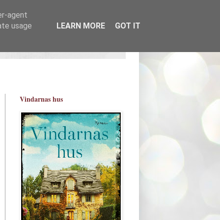
er-agent
rate usage
LEARN MORE
GOT IT
Vindarnas hus