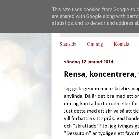
This site uses cookies from Google to de
are shared with Google along with perfo
statistics, and to detect and address a
Startsida
Om mig
Kontakt
söndag 12 januari 2014
Rensa, koncentrera, 
Jag gick igenom mina skrivtics ida
använda. Då är det bra med ett o
om jag kan ta bort orden eller f
Just detta med att skriva så att t
vill förbättra sitt språk. Vad hän
och "skrattade"? Jo, jag tvingas ges
"Dessutom" är tydligen ett favor