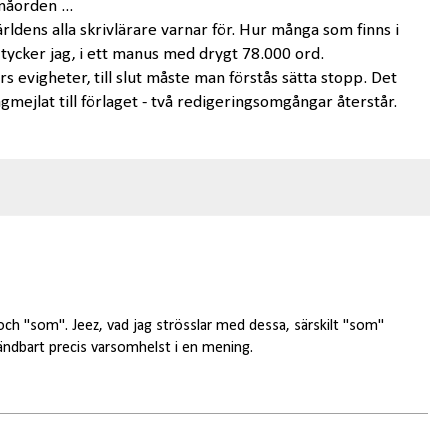
måorden ...
ärldens alla skrivlärare varnar för. Hur många som finns i
 tycker jag, i ett manus med drygt 78.000 ord.
rs evigheter, till slut måste man förstås sätta stopp. Det
gmejlat till förlaget - två redigeringsomgångar återstår.
ch "som". Jeez, vad jag strösslar med dessa, särskilt "som"
ändbart precis varsomhelst i en mening.