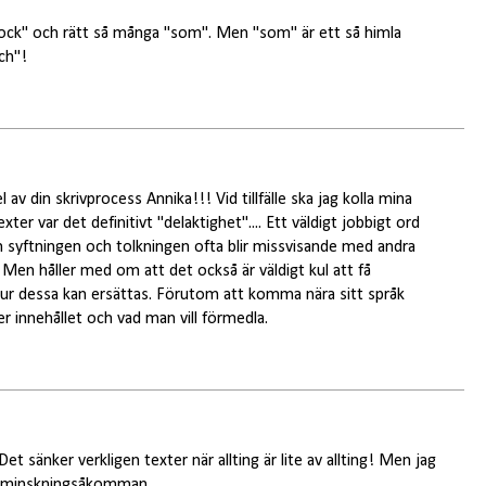
 "dock" och rätt så många "som". Men "som" är ett så himla
ch"!
l av din skrivprocess Annika!!! Vid tillfälle ska jag kolla mina
xter var det definitivt "delaktighet".... Ett väldigt jobbigt ord
 syftningen och tolkningen ofta blir missvisande med andra
 :) Men håller med om att det också är väldigt kul att få
hur dessa kan ersättas. Förutom att komma nära sitt språk
er innehållet och vad man vill förmedla.
Det sänker verkligen texter när allting är lite av allting! Men jag
 förminskningsåkomman.