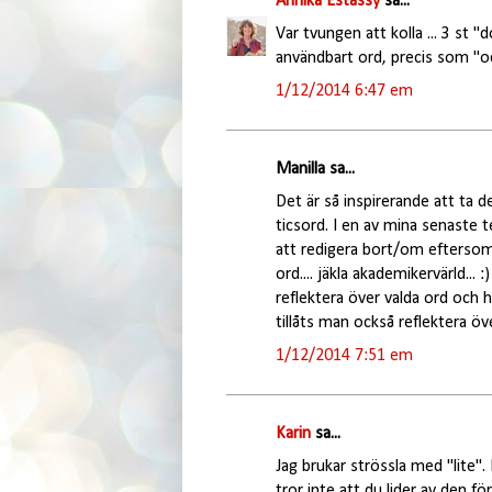
Annika Estassy
sa...
Var tvungen att kolla ... 3 st
användbart ord, precis som "o
1/12/2014 6:47 em
Manilla sa...
Det är så inspirerande att ta de
ticsord. I en av mina senaste te
att redigera bort/om eftersom
ord.... jäkla akademikervärld...
reflektera över valda ord och 
tillåts man också reflektera öv
1/12/2014 7:51 em
Karin
sa...
Jag brukar strössla med "lite". 
tror inte att du lider av den