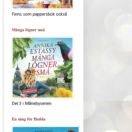
Finns som pappersbok också
Många lögner små
Del 3 i Månebyserien
En sång för Hedda