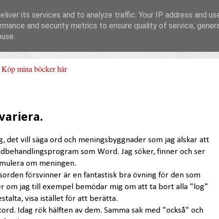
liver its services and to analyze traffic. Your IP address and us
rmance and security metrics to ensure quality of service, gene
buse.
Köp mina böcker här
variera.
g, det vill säga ord och meningsbyggnader som jag älskar att
rdbehandlingsprogram som Word. Jag söker, finner och ser
ormulera om meningen.
icsorden försvinner är en fantastisk bra övning för den som
der om jag till exempel bemödar mig om att ta bort alla "log"
talta, visa istället för att berätta.
itord. Idag rök hälften av dem. Samma sak med "också" och