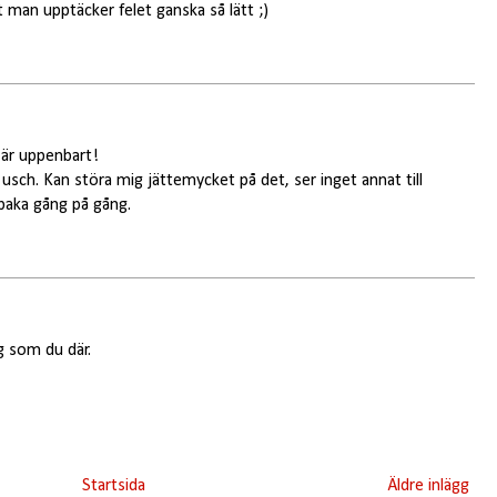
tt man upptäcker felet ganska så lätt ;)
et är uppenbart!
usch. Kan störa mig jättemycket på det, ser inget annat till
baka gång på gång.
g som du där.
Startsida
Äldre inlägg