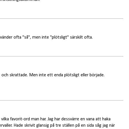
änder ofta "så", men inte "plötsligt" särskilt ofta.
g och skrattade. Men inte ett enda plötsligt eller började.
 vilka favorit-ord man har. Jag har dessvärre en vana att haka
aller. Hade skrivit glansig på tre ställen på en sida såg jag när