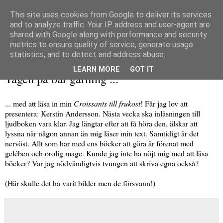
This site uses cookies from Google to deliver its services
and to analyze traffic. Your IP address and user-agent are
shared with Google along with performance and security
metrics to ensure quality of service, generate usage
▼
statistics, and to detect and address abuse.
tisdag 18 mars 2014
LEARN MORE
GOT IT
Tagen på bar gärning ...
... med att läsa in min
Croissants till frukost
! Får jag lov att
presentera: Kerstin Andersson. Nästa vecka ska inläsningen till
ljudboken vara klar. Jag längtar efter att få höra den, älskar att
lyssna när någon annan än mig läser min text. Samtidigt är det
nervöst. Allt som har med ens böcker att göra är förenat med
gelében och orolig mage. Kunde jag inte ha nöjt mig med att läsa
böcker? Var jag nödvändigtvis tvungen att skriva egna också?
(Här skulle det ha varit bilder men de försvann!)