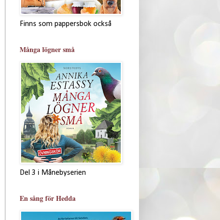
Finns som pappersbok också
Många lögner små
Del 3 i Månebyserien
En sång för Hedda