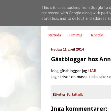
This site uses cookies from Google to de
are shared with Google along with perfo
statistics, and to detect and address a
Startsida
Om mig
Kontakt
fredag 11 april 2014
Gästbloggar hos Ann
Idag gästbloggar jag
HÄR
.
Jag skriver en massa kloka saker o
Etiketter:
Författarliv
Inga kommentarer: