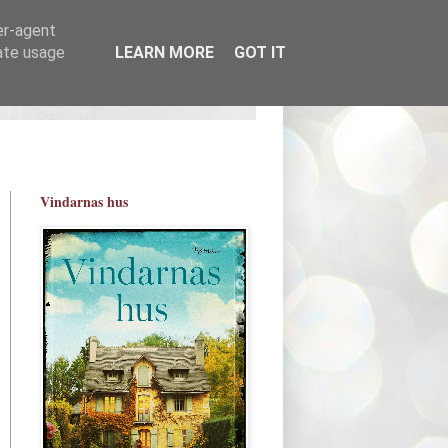
er-agent
rate usage
LEARN MORE
GOT IT
Vindarnas hus