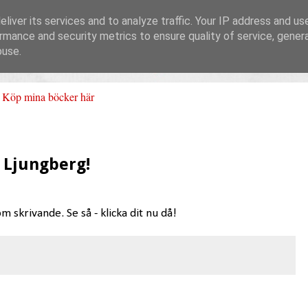
liver its services and to analyze traffic. Your IP address and us
rmance and security metrics to ensure quality of service, gene
buse.
Köp mina böcker här
 Ljungberg!
m skrivande. Se så - klicka dit nu då!