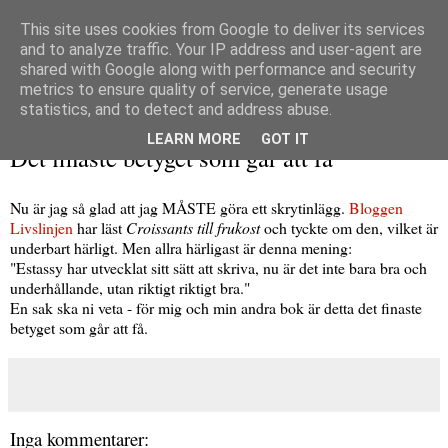
This site uses cookies from Google to deliver its services
and to analyze traffic. Your IP address and user-agent are
shared with Google along with performance and security
metrics to ensure quality of service, generate usage
▼
statistics, and to detect and address abuse.
onsdag 11 juni 2014
LEARN MORE
GOT IT
Det finaste betyget som går att få
Nu är jag så glad att jag MÅSTE göra ett skrytinlägg.
Bloggen
Livslinjen
har läst
Croissants till frukost
och tyckte om den, vilket är
underbart härligt. Men allra härligast är denna mening:
"Estassy har utvecklat sitt sätt att skriva, nu är det inte bara bra och
underhållande, utan riktigt riktigt bra."
En sak ska ni veta - för mig och min andra bok är detta det finaste
betyget som går att få.
Inga kommentarer: