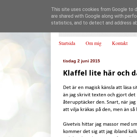
This site uses cookies from Google to de
are shared with Google along with perfo
statistics, and to detect and address a
Startsida
Om mig
Kontakt
tisdag 2 juni 2015
Klaffel lite här och d
Det är en magisk känsla att läsa
än jag skrivit texten och gjort det
återupptäcker den. Snart, när ja
att vilja kräkas på den, men än så 
Givetvis hittar jag massor med sm
kommer det sig att jag ibland kal