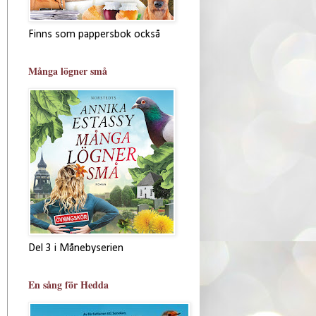
Finns som pappersbok också
Många lögner små
Del 3 i Månebyserien
En sång för Hedda