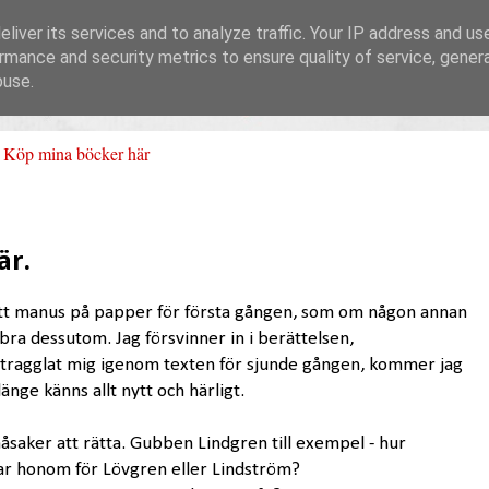
liver its services and to analyze traffic. Your IP address and us
rmance and security metrics to ensure quality of service, gene
buse.
Köp mina böcker här
är.
 sitt manus på papper för första gången, som om någon annan
 bra dessutom. Jag försvinner in i berättelsen,
g tragglat mig igenom texten för sjunde gången, kommer jag
länge känns allt nytt och härligt.
åsaker att rätta. Gubben Lindgren till exempel - hur
lar honom för Lövgren eller Lindström?