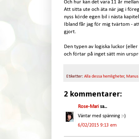
Och hur kan det vara 11 år mellan
Att sitta ute och äta när jag i fö
nyss körde egen bil i nästa kapite
Ibland får jag för mig tvärtom - att 
gjort.
Den typen av logiska luckor (eller 
och förtar på inget sätt min urspr
Etiketter:
Alla dessa hemligheter
,
Manus
2 kommentarer:
Rose-Mari
sa...
Väntar med spänning :-)
6/02/2015 9:13 em