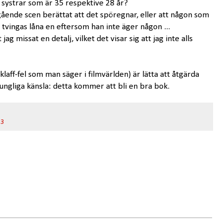
 systrar som är 35 respektive 28 år?
regående scen berättat att det spöregnar, eller att någon som
l tvingas låna en eftersom han inte äger någon ...
jag missat en detalj, vilket det visar sig att jag inte alls
klaff-fel som man säger i filmvärlden) är lätta att åtgärda
ungliga känsla: detta kommer att bli en bra bok.
 3