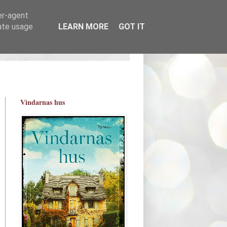
er-agent
rate usage
LEARN MORE
GOT IT
Vindarnas hus