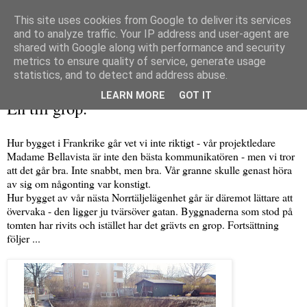
This site uses cookies from Google to deliver its services
and to analyze traffic. Your IP address and user-agent are
shared with Google along with performance and security
metrics to ensure quality of service, generate usage
▼
statistics, and to detect and address abuse.
måndag 2 maj 2016
LEARN MORE
GOT IT
En till grop.
Hur bygget i Frankrike går vet vi inte riktigt - vår projektledare
Madame Bellavista är inte den bästa kommunikatören - men vi tror
att det går bra. Inte snabbt, men bra. Vår granne skulle genast höra
av sig om någonting var konstigt.
Hur bygget av vår nästa Norrtäljelägenhet går är däremot lättare att
övervaka - den ligger ju tvärsöver gatan. Byggnaderna som stod på
tomten har rivits och istället har det grävts en grop. Fortsättning
följer ...