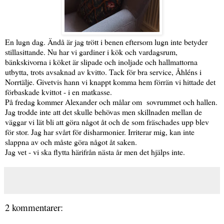
En lugn dag. Ändå är jag trött i benen eftersom lugn inte betyder
stillasittande. Nu har vi gardiner i kök och vardagsrum,
bänkskivorna i köket är slipade och inoljade och hallmattorna
utbytta, trots avsaknad av kvitto. Tack för bra service, Åhléns i
Norrtälje. Givetvis hann vi knappt komma hem förrän vi hittade det
förbaskade kvittot - i en matkasse.
På fredag kommer Alexander och målar om sovrummet och hallen.
Jag trodde inte att det skulle behövas men skillnaden mellan de
väggar vi lät bli att göra något åt och de som fräschades upp blev
för stor. Jag har svårt för disharmonier. Irriterar mig, kan inte
slappna av och måste göra något åt saken.
Jag vet - vi ska flytta härifrån nästa år men det hjälps inte.
2 kommentarer: