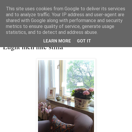
This site uses cookies from Google to deliver its services
and to analyze traffic. Your IP address and user-agent are
shared with Google along with performance and security
metrics to ensure quality of service, generate usage
▼
statistics, and to detect and address abuse.
söndag 15 maj 2016
LEARN MORE
GOT IT
Lugnt men inte stilla