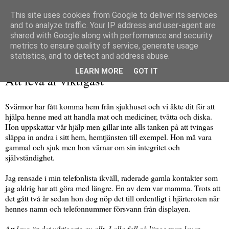
This site uses cookies from Google to deliver its services
and to analyze traffic. Your IP address and user-agent are
shared with Google along with performance and security
metrics to ensure quality of service, generate usage
▼
statistics, and to detect and address abuse.
lördag 13 januari 2018
LEARN MORE
GOT IT
Att leva är viktigast
Svärmor har fått komma hem från sjukhuset och vi åkte dit för att
hjälpa henne med att handla mat och mediciner, tvätta och diska.
Hon uppskattar vår hjälp men gillar inte alls tanken på att tvingas
släppa in andra i sitt hem, hemtjänsten till exempel. Hon må vara
gammal och sjuk men hon värnar om sin integritet och
självständighet.
Jag rensade i min telefonlista ikväll, raderade gamla kontakter som
jag aldrig har att göra med längre. En av dem var mamma. Trots att
det gått två år sedan hon dog nöp det till ordentligt i hjärteroten när
hennes namn och telefonnummer försvann från displayen.
Att leva är det viktigaste av allt. I alla fall så länge man lever
–