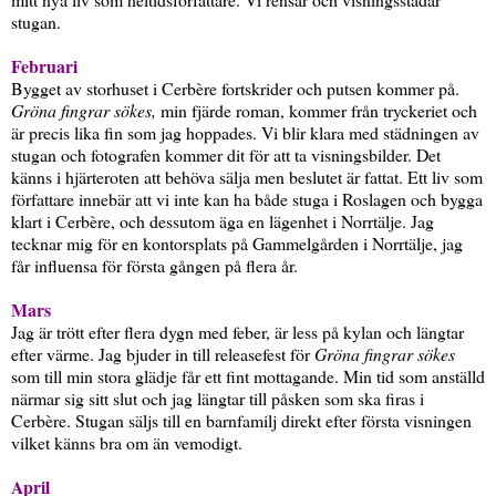
stugan.
Februari
Bygget av storhuset i Cerbère fortskrider och putsen kommer på.
Gröna fingrar sökes,
min fjärde roman, kommer från tryckeriet och
är precis lika fin som jag hoppades. Vi blir klara med städningen av
stugan och fotografen kommer dit för att ta visningsbilder. Det
känns i hjärteroten att behöva sälja men beslutet är fattat. Ett liv som
författare innebär att vi inte kan ha både stuga i Roslagen och bygga
klart i Cerbère, och dessutom äga en lägenhet i Norrtälje. Jag
tecknar mig för en kontorsplats på Gammelgården i Norrtälje, jag
får influensa för första gången på flera år.
Mars
Jag är trött efter flera dygn med feber, är less på kylan och längtar
efter värme. Jag bjuder in till releasefest för
Gröna fingrar sökes
som till min stora glädje får ett fint mottagande. Min tid som anställd
närmar sig sitt slut och jag längtar till påsken som ska firas i
Cerbère. Stugan säljs till en barnfamilj direkt efter första visningen
vilket känns bra om än vemodigt.
April