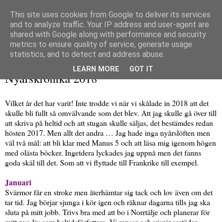
This site uses cookies from Google to deliver its services
and to analyze traffic. Your IP address and user-agent are
shared with Google along with performance and security
metrics to ensure quality of service, generate usage
▼
statistics, and to detect and address abuse.
måndag 31 december 2018
LEARN MORE
GOT IT
Nyårskrönika 2018
Vilket år det har varit! Inte trodde vi när vi skålade in 2018 att det
skulle bli fullt så omvälvande som det blev. Att jag skulle gå över till
att skriva på heltid och att stugan skulle säljas, det bestämdes redan
hösten 2017. Men allt det andra … Jag hade inga nyårslöften men
väl två mål: att bli klar med Manus 5 och att läsa mig igenom högen
med olästa böcker. Ingetdera lyckades jag uppnå men det fanns
goda skäl till det. Som att vi flyttade till Frankrike till exempel.
Januari
Svärmor får en stroke men återhämtar sig tack och lov även om det
tar tid. Jag börjar sjunga i kör igen och räknar dagarna tills jag ska
sluta på mitt jobb. Trivs bra med att bo i Norrtälje och planerar för
mitt nya liv som heltidsförfattare. Vi rensar och visningsstädar