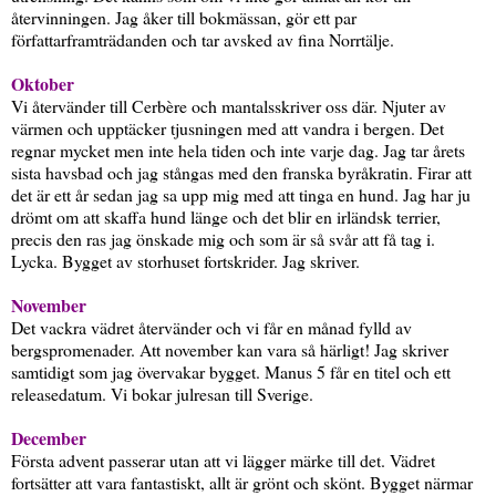
återvinningen. Jag åker till bokmässan, gör ett par
författarframträdanden och tar avsked av fina Norrtälje.
Oktober
Vi återvänder till Cerbère och mantalsskriver oss där. Njuter av
värmen och upptäcker tjusningen med att vandra i bergen. Det
regnar mycket men inte hela tiden och inte varje dag. Jag tar årets
sista havsbad och jag stångas med den franska byråkratin. Firar att
det är ett år sedan jag sa upp mig med att tinga en hund. Jag har ju
drömt om att skaffa hund länge och det blir en irländsk terrier,
precis den ras jag önskade mig och som är så svår att få tag i.
Lycka. Bygget av storhuset fortskrider. Jag skriver.
November
Det vackra vädret återvänder och vi får en månad fylld av
bergspromenader. Att november kan vara så härligt! Jag skriver
samtidigt som jag övervakar bygget. Manus 5 får en titel och ett
releasedatum. Vi bokar julresan till Sverige.
December
Första advent passerar utan att vi lägger märke till det. Vädret
fortsätter att vara fantastiskt, allt är grönt och skönt. Bygget närmar