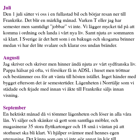
Juli
Den 1 juli sätter vi oss i en fullastad bil och börjar resan ner till
Frankrike. Det blir en märklig månad. Varken T eller jag har
semester men samtidigt ”jobbar” vi inte. Vi lägger mycket tid på att
komma i ordning och landa i vårt nya liv. Samt njuta av sommaren
så klart. I Sverige är det hett som i en bakugn och skogarna brinner
medan vi har det lite svalare och klarar oss undan bränder.
Augusti
Jag skriver och skriver men hinner ändå njuta av vårt sydfranska liv.
Pappa hälsar på ofta, vi försöker få in ADSL i huset men tröttnar
och bestämmer oss för att vänta till hösten istället. Inget händer med
bygget eftersom det är semestertider. Lägenheten i Norrtälje som vi
städade och fejade med innan vi åkte till Frankrike säljs innan
visning.
September
En hektiskt månad då vi tömmer lägenheten och löser in alla våra
lån. Vi säljer och skänker så gott som samtliga möbler, och
magasinerar 35 stora flyttkartonger och 18 små i väntan på att
storhuset ska bli klart. Vi hjälper svärmor med hennes egen
utrensning. Det känns som om vi inte gör annat än kör till