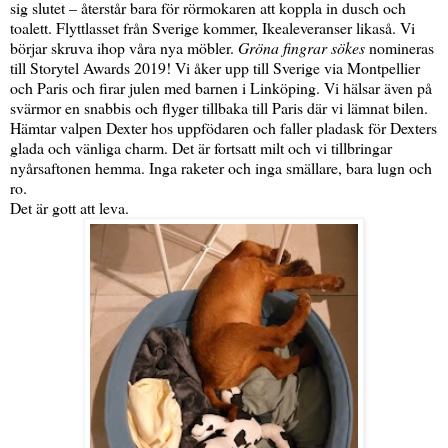
sig slutet – återstår bara för rörmokaren att koppla in dusch och
toalett. Flyttlasset från Sverige kommer, Ikealeveranser likaså. Vi
börjar skruva ihop våra nya möbler.
Gröna fingrar sökes
nomineras
till Storytel Awards 2019! Vi åker upp till Sverige via Montpellier
och Paris och firar julen med barnen i Linköping. Vi hälsar även på
svärmor en snabbis och flyger tillbaka till Paris där vi lämnat bilen.
Hämtar valpen Dexter hos uppfödaren och faller pladask för Dexters
glada och vänliga charm. Det är fortsatt milt och vi tillbringar
nyårsaftonen hemma. Inga raketer och inga smällare, bara lugn och
ro.
Det är gott att leva.