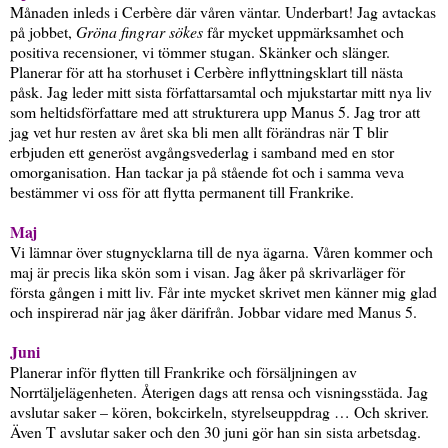
Månaden inleds i Cerbère där våren väntar. Underbart! Jag avtackas
på jobbet,
Gröna fingrar sökes
får mycket uppmärksamhet och
positiva recensioner, vi tömmer stugan. Skänker och slänger.
Planerar för att ha storhuset i Cerbère inflyttningsklart till nästa
påsk. Jag leder mitt sista författarsamtal och mjukstartar mitt nya liv
som heltidsförfattare med att strukturera upp Manus 5. Jag tror att
jag vet hur resten av året ska bli men allt förändras när T blir
erbjuden ett generöst avgångsvederlag i samband med en stor
omorganisation. Han tackar ja på stående fot och i samma veva
bestämmer vi oss för att flytta permanent till Frankrike.
Maj
Vi lämnar över stugnycklarna till de nya ägarna. Våren kommer och
maj är precis lika skön som i visan. Jag åker på skrivarläger för
första gången i mitt liv. Får inte mycket skrivet men känner mig glad
och inspirerad när jag åker därifrån. Jobbar vidare med Manus 5.
Juni
Planerar inför flytten till Frankrike och försäljningen av
Norrtäljelägenheten. Återigen dags att rensa och visningsstäda. Jag
avslutar saker – kören, bokcirkeln, styrelseuppdrag … Och skriver.
Även T avslutar saker och den 30 juni gör han sin sista arbetsdag.