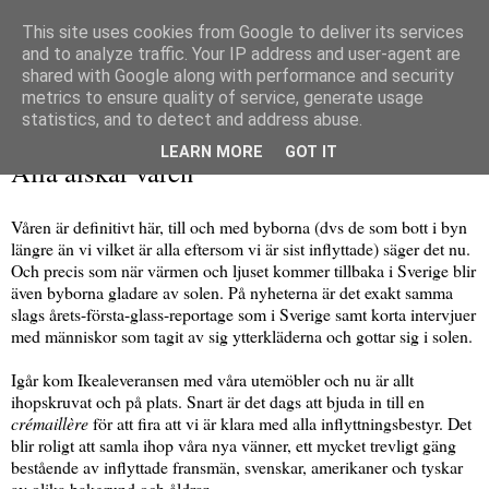
This site uses cookies from Google to deliver its services
and to analyze traffic. Your IP address and user-agent are
shared with Google along with performance and security
metrics to ensure quality of service, generate usage
▼
statistics, and to detect and address abuse.
lördag 16 februari 2019
LEARN MORE
GOT IT
Alla älskar våren
Våren är definitivt här, till och med byborna (dvs de som bott i byn
längre än vi vilket är alla eftersom vi är sist inflyttade) säger det nu.
Och precis som när värmen och ljuset kommer tillbaka i Sverige blir
även byborna gladare av solen. På nyheterna är det exakt samma
slags årets-första-glass-reportage som i Sverige samt korta intervjuer
med människor som tagit av sig ytterkläderna och gottar sig i solen.
Igår kom Ikealeveransen med våra utemöbler och nu är allt
ihopskruvat och på plats. Snart är det dags att bjuda in till en
crémaillère
för att fira att vi är klara med alla inflyttningsbestyr. Det
blir roligt att samla ihop våra nya vänner, ett mycket trevligt gäng
bestående av inflyttade fransmän, svenskar, amerikaner och tyskar
av olika bakgrund och åldrar.