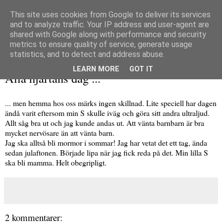
This site uses cookies from Google to deliver its services
and to analyze traffic. Your IP address and user-agent are
shared with Google along with performance and security
metrics to ensure quality of service, generate usage
▼
statistics, and to detect and address abuse.
torsdag 14 februari 2019
LEARN MORE
GOT IT
Alla hjärtans dag ...
... men hemma hos oss märks ingen skillnad. Lite speciell har dagen
ändå varit eftersom min S skulle iväg och göra sitt andra ultraljud.
Allt såg bra ut och jag kunde andas ut. Att vänta barnbarn är bra
mycket nervösare än att vänta barn.
Jag ska alltså bli mormor i sommar! Jag har vetat det ett tag, ända
sedan julaftonen. Började lipa när jag fick reda på det. Min lilla S
ska bli mamma. Helt obegripligt.
2 kommentarer: