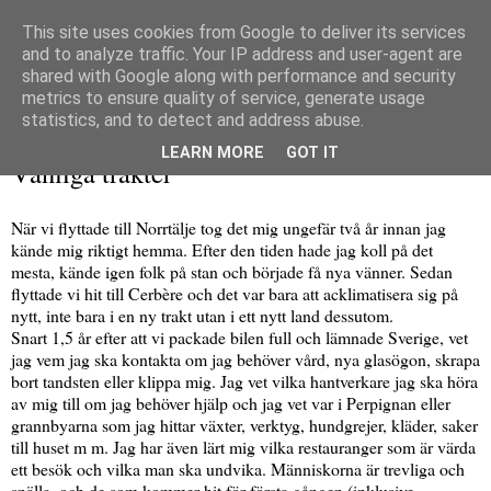
This site uses cookies from Google to deliver its services
and to analyze traffic. Your IP address and user-agent are
shared with Google along with performance and security
metrics to ensure quality of service, generate usage
▼
statistics, and to detect and address abuse.
fredag 22 november 2019
LEARN MORE
GOT IT
Vänliga trakter
När vi flyttade till Norrtälje tog det mig ungefär två år innan jag
kände mig riktigt hemma. Efter den tiden hade jag koll på det
mesta, kände igen folk på stan och började få nya vänner. Sedan
flyttade vi hit till Cerbère och det var bara att acklimatisera sig på
nytt, inte bara i en ny trakt utan i ett nytt land dessutom.
Snart 1,5 år efter att vi packade bilen full och lämnade Sverige, vet
jag vem jag ska kontakta om jag behöver vård, nya glasögon, skrapa
bort tandsten eller klippa mig. Jag vet vilka hantverkare jag ska höra
av mig till om jag behöver hjälp och jag vet var i Perpignan eller
grannbyarna som jag hittar växter, verktyg, hundgrejer, kläder, saker
till huset m m. Jag har även lärt mig vilka restauranger som är värda
ett besök och vilka man ska undvika. Människorna är trevliga och
snälla, och de som kommer hit för första gången (inklusive