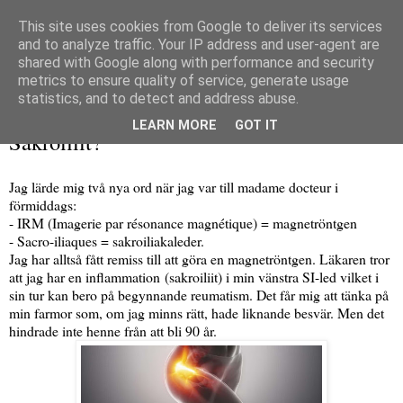
This site uses cookies from Google to deliver its services
and to analyze traffic. Your IP address and user-agent are
shared with Google along with performance and security
metrics to ensure quality of service, generate usage
▼
statistics, and to detect and address abuse.
lördag 12 september 2020
LEARN MORE
GOT IT
Sakroiliit?
Jag lärde mig två nya ord när jag var till madame docteur i
förmiddags:
- IRM (Imagerie par résonance magnétique) = magnetröntgen
- Sacro-iliaques = sakroiliakaleder.
Jag har alltså fått remiss till att göra en magnetröntgen. Läkaren tror
att jag har en inflammation (sakroiliit) i min vänstra SI-led vilket i
sin tur kan bero på begynnande reumatism. Det får mig att tänka på
min farmor som, om jag minns rätt, hade liknande besvär. Men det
hindrade inte henne från att bli 90 år.