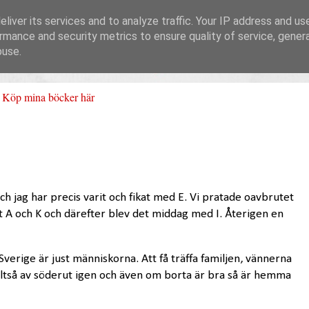
liver its services and to analyze traffic. Your IP address and us
rmance and security metrics to ensure quality of service, gene
buse.
Köp mina böcker här
och jag har precis varit och fikat med E. Vi pratade oavbrutet
rst A och K och därefter blev det middag med I. Återigen en
Sverige är just människorna. Att få träffa familjen, vännerna
lltså av söderut igen och även om borta är bra så är hemma