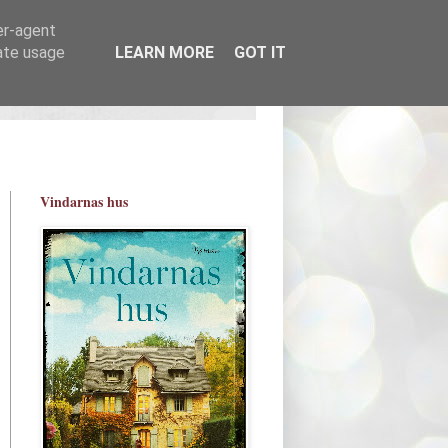
er-agent
rate usage
LEARN MORE
GOT IT
Vindarnas hus