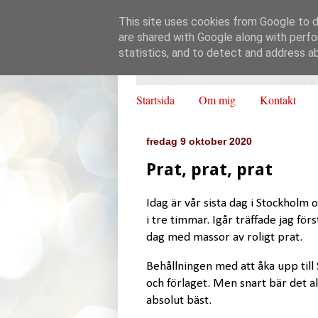
This site uses cookies from Google to de
are shared with Google along with perfo
statistics, and to detect and address a
Startsida
Om mig
Kontakt
fredag 9 oktober 2020
Prat, prat, prat
Idag är vår sista dag i Stockholm 
i tre timmar. Igår träffade jag fö
dag med massor av roligt prat.
Behållningen med att åka upp till 
och förlaget. Men snart bär det a
absolut bäst.