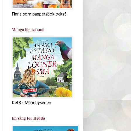
Finns som pappersbok också
Många lögner små
Del 3 i Månebyserien
En sång för Hedda