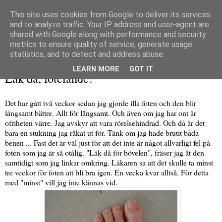
This site uses cookies from Google to deliver its services
and to analyze traffic. Your IP address and user-agent are
shared with Google along with performance and security
metrics to ensure quality of service, generate usage
▼
statistics, and to detect and address abuse.
måndag 22 mars 2021
LEARN MORE
GOT IT
Läk då, fotelände!
Det har gått två veckor sedan jag gjorde illa foten och den blir
långsamt bättre. Allt för långsamt. Och även om jag har ont är
ofriheten värre. Jag avskyr att vara rörelsehindrad. Och då är det
bara en stukning jag råkat ut för. Tänk om jag hade brutit båda
benen ... Fast det är väl just för att det inte är något allvarligt fel på
foten som jag är så otålig. "Läk då för bövelen", fräser jag åt den
samtidigt som jag linkar omkring. Läkaren sa att det skulle ta minst
tre veckor för foten att bli bra igen. En vecka kvar alltså. För detta
med "minst" vill jag inte kännas vid.