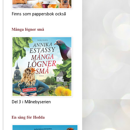
Finns som pappersbok också
Många lögner små
Del 3 i Månebyserien
En sång för Hedda