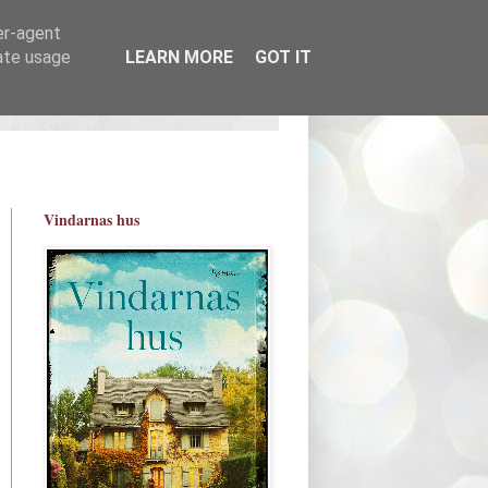
er-agent
rate usage
LEARN MORE
GOT IT
Vindarnas hus