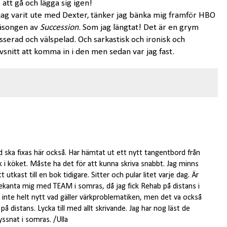
 att gå och lägga sig igen!
ch jag varit ute med Dexter, tänker jag bänka mig framför HBO
 säsongen av
Succession
. Som jag längtat! Det är en grym
isserad och välspelad. Och sarkastisk och ironisk och
vsnitt att komma in i den men sedan var jag fast.
 ska fixas här också. Har hämtat ut ett nytt tangentbord från
k i köket. Måste ha det för att kunna skriva snabbt. Jag minns
 utkast till en bok tidigare. Sitter och pular litet varje dag. Är
ck bekanta mig med TEAM i somras, då jag fick Rehab på distans i
 inte helt nytt vad gäller värkproblematiken, men det va också
på distans. Lycka till med allt skrivande. Jag har nog läst de
lyssnat i somras. /Ulla