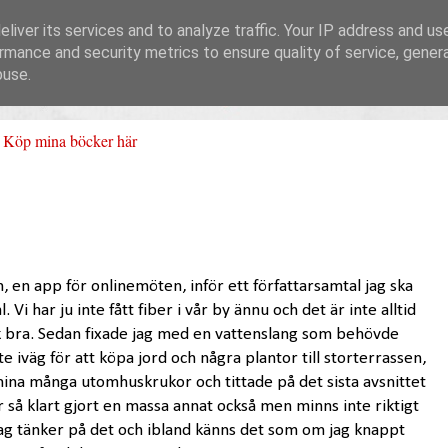
liver its services and to analyze traffic. Your IP address and us
rmance and security metrics to ensure quality of service, gene
buse.
Köp mina böcker här
 en app för onlinemöten, inför ett författarsamtal jag ska
 Vi har ju inte fått fiber i vår by ännu och det är inte alltid
ck bra. Sedan fixade jag med en vattenslang som behövde
e iväg för att köpa jord och några plantor till storterrassen,
ina många utomhuskrukor och tittade på det sista avsnittet
ar så klart gjort en massa annat också men minns inte riktigt
 jag tänker på det och ibland känns det som om jag knappt