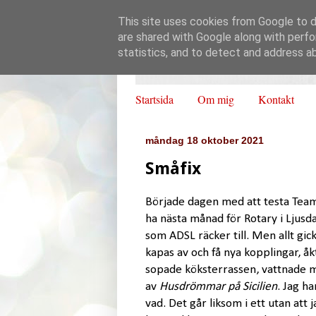
This site uses cookies from Google to de
are shared with Google along with perfo
statistics, and to detect and address a
Startsida
Om mig
Kontakt
måndag 18 oktober 2021
Småfix
Började dagen med att testa Team,
ha nästa månad för Rotary i Ljusdal.
som ADSL räcker till. Men allt gi
kapas av och få nya kopplingar, åkt
sopade köksterrassen, vattnade m
av
Husdrömmar på Sicilien
. Jag h
vad. Det går liksom i ett utan att