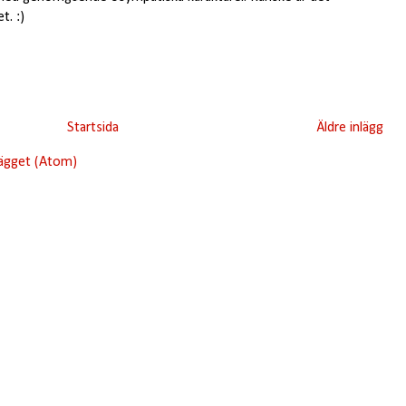
t. :)
Startsida
Äldre inlägg
lägget (Atom)