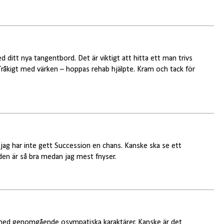
 ditt nya tangentbord. Det är viktigt att hitta ett man trivs
åkigt med värken – hoppas rehab hjälpte. Kram och tack för
l, jag har inte gett Succession en chans. Kanske ska se ett
tt den är så bra medan jag mest fnyser.
l med genomgående osympatiska karaktärer. Kanske är det