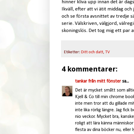
hinner kliva upp innan det är dags
Ikväll, efter att vi ätit middag o
och se första avsnittet av tredje
serie. Välskriven, välgjord, välreg
skoningslös. Det tog mig ett par a
Etiketter:
Ditt och datt
,
TV
4 kommentarer:
tankar från mitt fönster
sa...
Det är mycket smått som alltid
Kjell & Co till min chrome boo
inte men tror att du gillade mitt
inte lika rörlig längre. Jag fi
nio veckor. Mycket bra, kanske
roligt att lära känna människor 
flesta av dina böcker nu, eller 