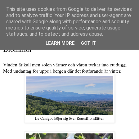
This site uses cookies from Google to deliver its services
and to analyze traffic. Your IP address and user-agent are
shared with Google along with performance and security
metrics to ensure quality of service, generate usage
▼
statistics, and to detect and address abuse.
måndag 21 februari 2022
LEARN MORE
GOT IT
Blommor
Vinden är kall men solen värmer och våren tvekar inte ett dugg.
Med undantag för uppe i bergen där det fortfarande är vinter.
Le Canigou höjer sig över Roussillonslätten