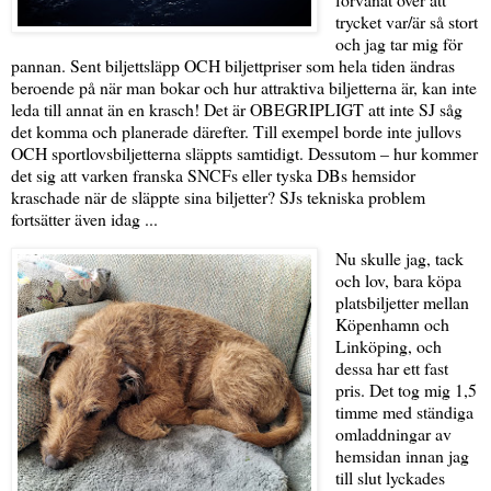
trycket var/är så stort
och jag tar mig för
pannan. Sent biljettsläpp OCH biljettpriser som hela tiden ändras
beroende på när man bokar och hur attraktiva biljetterna är, kan inte
leda till annat än en krasch! Det är OBEGRIPLIGT att inte SJ såg
det komma och planerade därefter. Till exempel borde inte jullovs
OCH sportlovsbiljetterna släppts samtidigt. Dessutom – hur kommer
det sig att varken franska SNCFs eller tyska DBs hemsidor
kraschade när de släppte sina biljetter? SJs tekniska problem
fortsätter även idag ...
Nu skulle jag, tack
och lov, bara köpa
platsbiljetter mellan
Köpenhamn och
Linköping, och
dessa har ett fast
pris. Det tog mig 1,5
timme med ständiga
omladdningar av
hemsidan innan jag
till slut lyckades