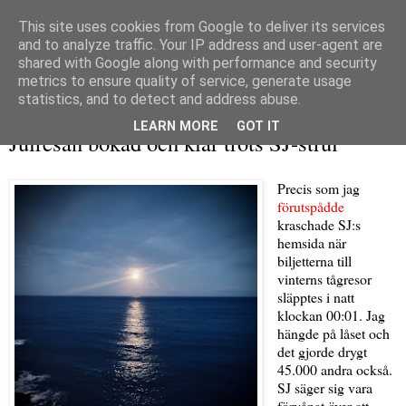
This site uses cookies from Google to deliver its services
and to analyze traffic. Your IP address and user-agent are
shared with Google along with performance and security
metrics to ensure quality of service, generate usage
▼
statistics, and to detect and address abuse.
onsdag 9 november 2022
LEARN MORE
GOT IT
Julresan bokad och klar trots SJ-strul
Precis som jag
förutspådde
kraschade SJ:s
hemsida när
biljetterna till
vinterns tågresor
släpptes i natt
klockan 00:01. Jag
hängde på låset och
det gjorde drygt
45.000 andra också.
SJ säger sig vara
förvånat över att