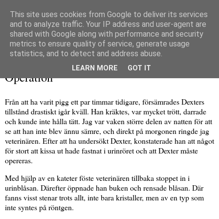
This site uses cookies from Google to deliver its services
and to analyze traffic. Your IP address and user-agent are
shared with Google along with performance and security
metrics to ensure quality of service, generate usage
▼
statistics, and to detect and address abuse.
tisdag 31 januari 2023
LEARN MORE
GOT IT
Operation
Från att ha varit pigg ett par timmar tidigare, försämrades Dexters
tillstånd drastiskt igår kväll. Han kräktes, var mycket trött, darrade
och kunde inte hålla tätt. Jag var vaken större delen av natten för att
se att han inte blev ännu sämre, och direkt på morgonen ringde jag
veterinären. Efter att ha undersökt Dexter, konstaterade han att något
för stort att kissa ut hade fastnat i urinröret och att Dexter måste
opereras.
Med hjälp av en kateter föste veterinären tillbaka stoppet in i
urinblåsan. Därefter öppnade han buken och rensade blåsan. Där
fanns visst stenar trots allt, inte bara kristaller, men av en typ som
inte syntes på röntgen.