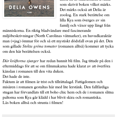
som skrivit boken vilket märks.
Det märks också att Delia är
zoolog. En stark berättelse om
lilla Kya som överges av sin
familj och växer upp långt från
människorna. En riktig bladvändare med fascinerande
miljöbeskrivningar (North Carolinas våtmarker), en huvudkaraktär
man (=jag) ömmar för och så ett mystiskt dödsfall ovan på det. Den
som gillade
Stekta gröna tomater
(romanen alltså) kommer att tycka
om den här berättelsen också.
Där kräftorna sjunger
har redan hunnit bli film. Jag tittade på den i
eftermiddags för att se om filmmakarna hade klarat av att överföra
känslan i romanen till den vita duken.
Det hade de inte.
Faktum är att filmen är trist och tillrättalagd. Fattigdomen och
misären i romanen gestaltas här med lite lerstänk. Den fallfärdiga
stugan har förvandlats till ett boho chic hem och de i romanen slitna
paltorna som Kya går klädd i har blivit skira och romantiska.
Läs boken alltså och strunta i filmen!