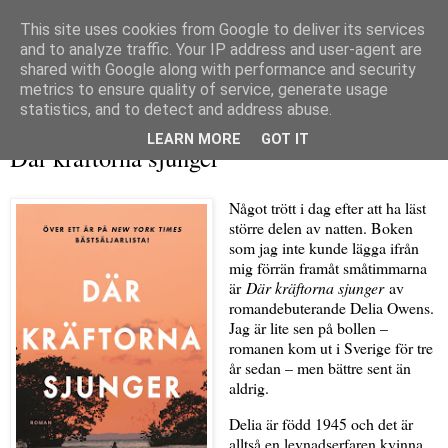
This site uses cookies from Google to deliver its services
and to analyze traffic. Your IP address and user-agent are
shared with Google along with performance and security
metrics to ensure quality of service, generate usage
▼
statistics, and to detect and address abuse.
onsdag 21 juni 2023
LEARN MORE
GOT IT
Där kräftorna sjunger
Något trött i dag efter att ha läst
större delen av natten. Boken
som jag inte kunde lägga ifrån
mig förrän framåt småtimmarna
är
Där kräftorna sjunger
av
romandebuterande Delia Owens.
Jag är lite sen på bollen –
romanen kom ut i Sverige för tre
år sedan – men bättre sent än
aldrig.
Delia är född 1945 och det är
alltså en levnadserfaren kvinna