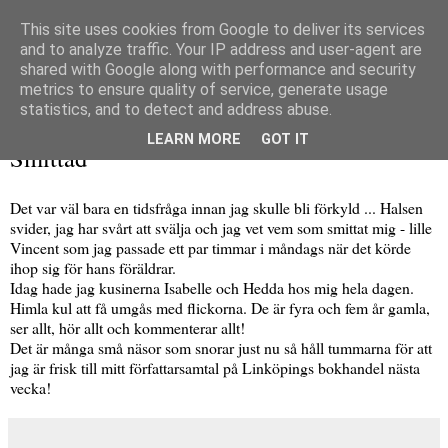
This site uses cookies from Google to deliver its services
and to analyze traffic. Your IP address and user-agent are
shared with Google along with performance and security
metrics to ensure quality of service, generate usage
▼
statistics, and to detect and address abuse.
onsdag 30 oktober 2024
LEARN MORE
GOT IT
Smittad
Det var väl bara en tidsfråga innan jag skulle bli förkyld ... Halsen
svider, jag har svårt att svälja och jag vet vem som smittat mig - lille
Vincent som jag passade ett par timmar i måndags när det körde
ihop sig för hans föräldrar.
Idag hade jag kusinerna Isabelle och Hedda hos mig hela dagen.
Himla kul att få umgås med flickorna. De är fyra och fem år gamla,
ser allt, hör allt och kommenterar allt!
Det är många små näsor som snorar just nu så håll tummarna för att
jag är frisk till mitt författarsamtal på Linköpings bokhandel nästa
vecka!