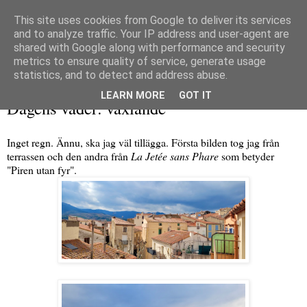
This site uses cookies from Google to deliver its services
and to analyze traffic. Your IP address and user-agent are
shared with Google along with performance and security
metrics to ensure quality of service, generate usage
▼
statistics, and to detect and address abuse.
söndag 16 mars 2025
LEARN MORE
GOT IT
Dagens väder: växlande
Inget regn. Ännu, ska jag väl tillägga. Första bilden tog jag från
terrassen och den andra från
La Jetée sans Phare
som betyder
"Piren utan fyr".