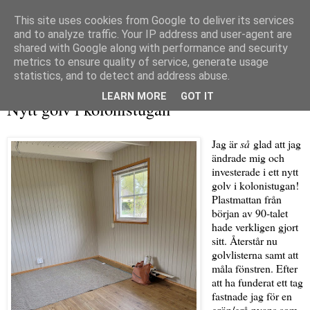
This site uses cookies from Google to deliver its services
and to analyze traffic. Your IP address and user-agent are
shared with Google along with performance and security
metrics to ensure quality of service, generate usage
▼
statistics, and to detect and address abuse.
måndag 21 april 2025
LEARN MORE
GOT IT
Nytt golv i kolonistugan
Jag är
så
glad att jag
ändrade mig och
investerade i ett nytt
golv i kolonistugan!
Plastmattan från
början av 90-talet
hade verkligen gjort
sitt. Återstår nu
golvlisterna samt att
måla fönstren. Efter
att ha funderat ett tag
fastnade jag för en
grön/grå nyans som