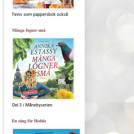
Finns som pappersbok också
Många lögner små
Del 3 i Månebyserien
En sång för Hedda