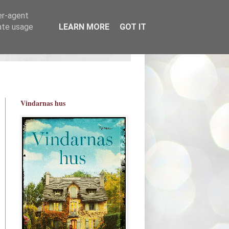
er-agent
rate usage
LEARN MORE
GOT IT
Vindarnas hus