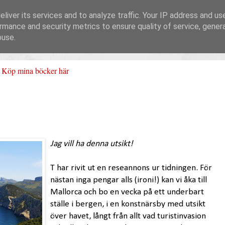
liver its services and to analyze traffic. Your IP address and us
rmance and security metrics to ensure quality of service, gene
buse.
Köp mina böcker här
Jag vill ha denna utsikt!
T har rivit ut en reseannons ur tidningen. För
nästan inga pengar alls (ironi!) kan vi åka till
Mallorca och bo en vecka på ett underbart
ställe i bergen, i en konstnärsby med utsikt
över havet, långt från allt vad turistinvasion