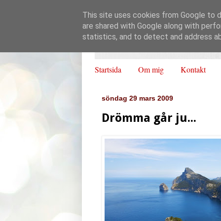
This site uses cookies from Google to de
are shared with Google along with perfo
statistics, and to detect and address a
Startsida
Om mig
Kontakt
söndag 29 mars 2009
Drömma går ju...