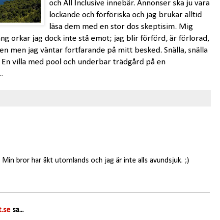
och All Inclusive innebär. Annonser ska ju vara
lockande och förföriska och jag brukar alltid
läsa dem med en stor dos skeptisim. Mig
 orkar jag dock inte stå emot; jag blir förförd, är förlorad,
atten men jag väntar fortfarande på mitt besked. Snälla, snälla
å? En villa med pool och underbar trädgård på en
.
 Min bror har åkt utomlands och jag är inte alls avundsjuk. ;)
.se
sa...