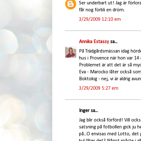
Ser underbart ut! Jag är förlor
får nog förbli en dröm.
3/29/2009 12:10 em
Annika Estassy
sa...
På Trädgårdsmässan idag hörde j
hus i Provence när hon var 14 
Problemet är att det är så myc
Eva - Marocko låter också so
Boktokig - nej, vi är aldrig avu
3/29/2009 5:27 em
Inger sa...
Jag blir också förförd! Vill ock
satsning på fotbollen gick ju h
på...O envisas med Lotto, det g
kul låter det? Något måste i all