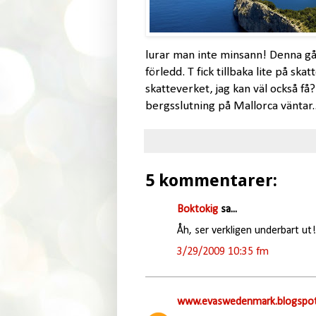
lurar man inte minsann! Denna gång
förledd. T fick tillbaka lite på sk
skatteverket, jag kan väl också f
bergsslutning på Mallorca väntar..
5 kommentarer:
Boktokig
sa...
Åh, ser verkligen underbart ut!
3/29/2009 10:35 fm
www.evaswedenmark.blogspot