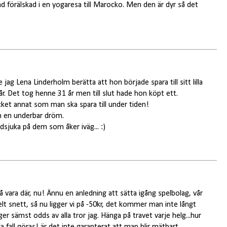
ad förälskad i en yogaresa till Marocko. Men den är dyr så det
ag Lena Linderholm berätta att hon började spara till sitt lilla
år. Det tog henne 31 år men till slut hade hon köpt ett.
ket annat som man ska spara till under tiden!
m en underbar dröm.
ndsjuka på dem som åker iväg... :)
så vara där, nu! Ännu en anledning att sätta igång spelbolag, vår
elt snett, så nu ligger vi på -50kr, det kommer man inte långt
er sämst odds av alla tror jag. Hänga på travet varje helg...hur
a fall göras! är det inte garanterat att man blir mätbart