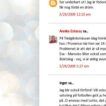
Ser underbart ut! Jag är förlor
får nog förbli en dröm.
3/29/2009 12:10 em
Annika Estassy
sa...
På Trädgårdsmässan idag hörde j
hus i Provence när hon var 14 
Problemet är att det är så myc
Eva - Marocko låter också so
Boktokig - nej, vi är aldrig avu
3/29/2009 5:27 em
Inger sa...
Jag blir också förförd! Vill ock
satsning på fotbollen gick ju h
på...O envisas med Lotto, det g
kul låter det? Något måste i all