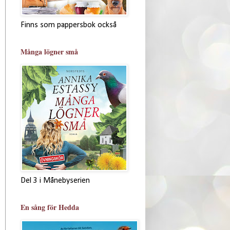
Finns som pappersbok också
Många lögner små
Del 3 i Månebyserien
En sång för Hedda