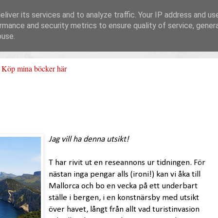
liver its services and to analyze traffic. Your IP address and us
rmance and security metrics to ensure quality of service, gene
buse.
Köp mina böcker här
Jag vill ha denna utsikt!
T har rivit ut en reseannons ur tidningen. För
nästan inga pengar alls (ironi!) kan vi åka till
Mallorca och bo en vecka på ett underbart
ställe i bergen, i en konstnärsby med utsikt
över havet, långt från allt vad turistinvasion