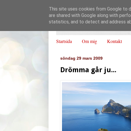
This site uses cookies from Google to de
are shared with Google along with perfo
statistics, and to detect and address a
Startsida
Om mig
Kontakt
söndag 29 mars 2009
Drömma går ju...