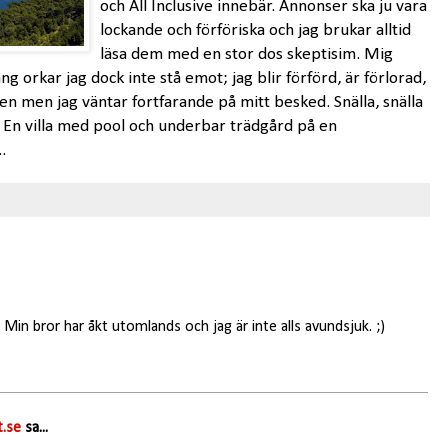
och All Inclusive innebär. Annonser ska ju vara
lockande och förföriska och jag brukar alltid
läsa dem med en stor dos skeptisim. Mig
 orkar jag dock inte stå emot; jag blir förförd, är förlorad,
atten men jag väntar fortfarande på mitt besked. Snälla, snälla
å? En villa med pool och underbar trädgård på en
.
 Min bror har åkt utomlands och jag är inte alls avundsjuk. ;)
.se
sa...