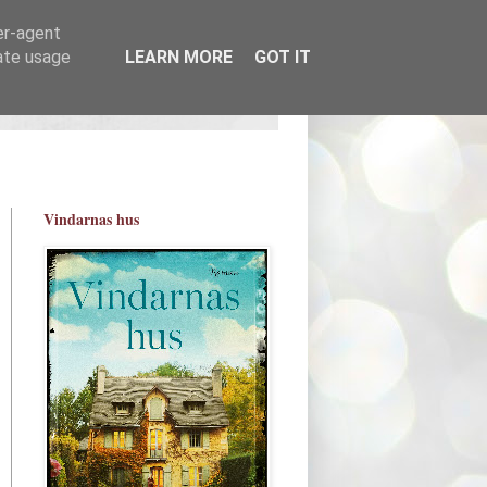
er-agent
rate usage
LEARN MORE
GOT IT
Vindarnas hus