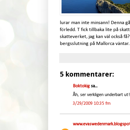
lurar man inte minsann! Denna gång
förledd. T fick tillbaka lite på sk
skatteverket, jag kan väl också f
bergsslutning på Mallorca väntar..
5 kommentarer:
Boktokig
sa...
Åh, ser verkligen underbart ut!
3/29/2009 10:35 fm
www.evaswedenmark.blogspot