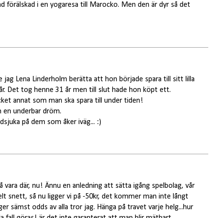
ad förälskad i en yogaresa till Marocko. Men den är dyr så det
ag Lena Linderholm berätta att hon började spara till sitt lilla
år. Det tog henne 31 år men till slut hade hon köpt ett.
ket annat som man ska spara till under tiden!
m en underbar dröm.
ndsjuka på dem som åker iväg... :)
så vara där, nu! Ännu en anledning att sätta igång spelbolag, vår
elt snett, så nu ligger vi på -50kr, det kommer man inte långt
er sämst odds av alla tror jag. Hänga på travet varje helg...hur
a fall göras! är det inte garanterat att man blir mätbart