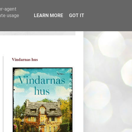
er-agent
rate usage
LEARN MORE
GOT IT
Vindarnas hus