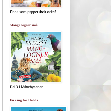
Finns som pappersbok också
Många lögner små
Del 3 i Månebyserien
En sång för Hedda