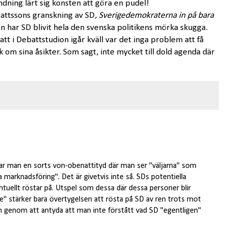
ändning lärt sig konsten att göra en pudel!
ttssons granskning av SD,
Sverigedemokraterna in på bara
en har SD blivit hela den svenska politikens mörka skugga.
tt i Debattstudion igår kväll var det inga problem att få
 om sina åsikter. Som sagt, inte mycket till dold agenda där
tar man en sorts von-obenattityd där man ser "väljarna" som
a marknadsföring". Det är givetvis inte så. SDs potentiella
ntuellt röstar på. Utspel som dessa där dessa personer blir
 stärker bara övertygelsen att rösta på SD av ren trots mot
genom att antyda att man inte förstått vad SD "egentligen"