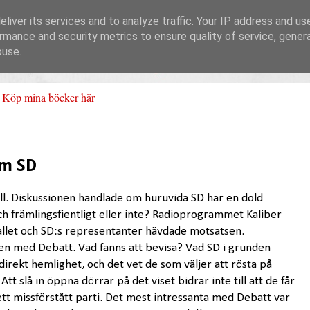
liver its services and to analyze traffic. Your IP address and us
rmance and security metrics to ensure quality of service, gene
buse.
Köp mina böcker här
om SD
äll. Diskussionen handlade om huruvida SD har en dold
och främlingsfientligt eller inte? Radioprogrammet Kaliber
fallet och SD:s representanter hävdade motsatsen.
gen med Debatt. Vad fanns att bevisa? Vad SD i grunden
n direkt hemlighet, och det vet de som väljer att rösta på
tt slå in öppna dörrar på det viset bidrar inte till att de får
tt missförstått parti. Det mest intressanta med Debatt var