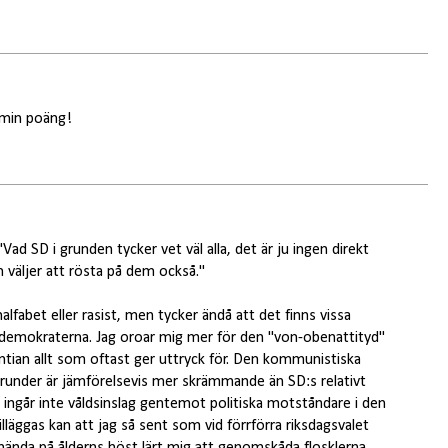
d min poäng!
"Vad SD i grunden tycker vet väl alla, det är ju ingen direkt
 väljer att rösta på dem också."
alfabet eller rasist, men tycker ändå att det finns vissa
demokraterna. Jag oroar mig mer för den "von-obenattityd"
entian allt som oftast ger uttryck för. Den kommunistiska
under är jämförelsevis mer skrämmande än SD:s relativt
t ingår inte våldsinslag gentemot politiska motståndare i den
lläggas kan att jag så sent som vid förrförra riksdagsvalet
ända på ålderns höst lärt mig att genomskåda flosklerna.