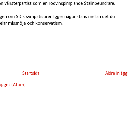
r en vänsterpartist som en rödvinspimplande Stalinbeundrare.
ingen om SD:s sympatisörer ligger någonstans mellan det du
 delar missnöje och konservatism.
Startsida
Äldre inlägg
lägget (Atom)