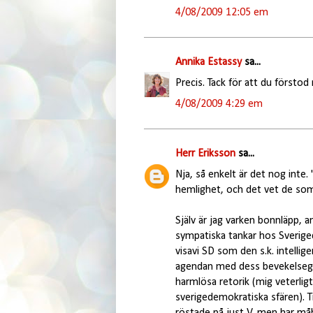
4/08/2009 12:05 em
Annika Estassy
sa...
Precis. Tack för att du försto
4/08/2009 4:29 em
Herr Eriksson
sa...
Nja, så enkelt är det nog inte. 
hemlighet, och det vet de som
Själv är jag varken bonnläpp, an
sympatiska tankar hos Sverige
visavi SD som den s.k. intellig
agendan med dess bevekelsegr
harmlösa retorik (mig veterlig
sverigedemokratiska sfären). Ti
röstade på just V, men har måh