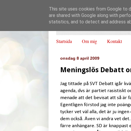
This site uses cookies from Google to de
are shared with Google along with perfo
statistics, and to detect and address a
Startsida
Om mig
Kontakt
onsdag 8 april 2009
Meningslös Debatt 
Jag tittade på SVT Debatt igår kv
agenda, dvs är partiet rasistiskt 
menade att det bevisat att så är 
Egentligen förstod jag inte poän
tycker vet väl alla, det är ju inge
dem också. Även vi andra vet det. A
färre anhängare. SD är knappast e