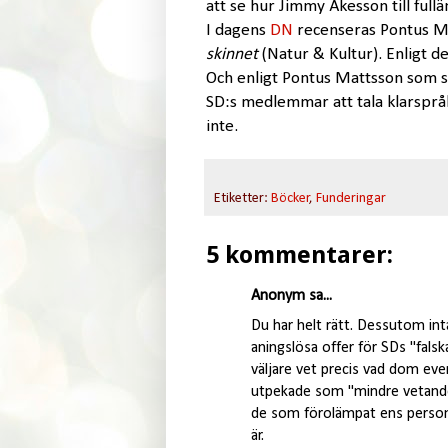
att se hur Jimmy Åkesson till full
I dagens
DN
recenseras Pontus Ma
skinnet
(Natur & Kultur). Enligt d
Och enligt Pontus Mattsson som sa
SD:s medlemmar att tala klarspråk
inte.
Etiketter:
Böcker
,
Funderingar
5 kommentarer:
Anonym sa...
Du har helt rätt. Dessutom in
aningslösa offer för SDs "falsk
väljare vet precis vad dom eve
utpekade som "mindre vetande"
de som förolämpat ens person 
är.