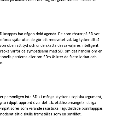
SD knappas har någon dold agenda. De som röstar på SD vet
seförda själar utan de gör ett medvetet val. Jag tycker alltså
 von oben attityd och underskatta dessa väljares intelligent.
ersöka varför de sympatiserar med SD, om det handlar om en
onella partierna eller om SD:s åsikter de facto lockar och
s.
öper personligen inte SD:s i många stycken utopiska argument,
gnar) djupt upprörd över det s.k. etablissemangets ideliga
ympatisörer som varande rasistiska, lågutbildade bonnläpppar.
oderat alltid skulle framställas som en smällfet,