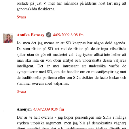
röstade på just V, men har måhända på ålderns höst lärt mig att
genomskåda flosklerna.
Svara
Annika Estassy
4/09/2009 8:08 fm
Jo, men det jag menar är att SD knappas har någon dold agenda.
De som röstar på SD vet vad de röstar på, de är inga vilseförda
själar utan de gör ett medvetet val. Jag tycker alltså inte heller att
man ska inta en von oben attityd och underskatta dessa väljares
intelligent. Det är mer intressant att undersöka varför de
sympatiserar med SD, om det handlar om en missnöjesyttring mot
de traditionella partierna eller om SD:s åsikter de facto lockar och
stämmer överens med väljarnas.
Svara
Anonym
4/09/2009 9:39 fm
Där är vi helt överens - jag köper personligen inte SD:s i många
stycken utopiska argument, men jag blir (å demokratins vägnar)
djupt upprörd över det s.k. etablissemangets ideliga försök att