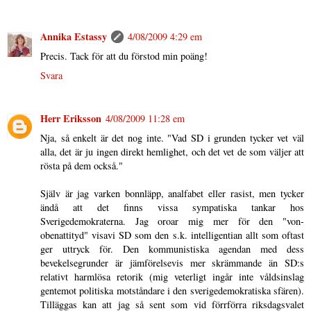
Annika Estassy
4/08/2009 4:29 em
Precis. Tack för att du förstod min poäng!
Svara
Herr Eriksson
4/08/2009 11:28 em
Nja, så enkelt är det nog inte. "Vad SD i grunden tycker vet väl
alla, det är ju ingen direkt hemlighet, och det vet de som väljer att
rösta på dem också."
Själv är jag varken bonnläpp, analfabet eller rasist, men tycker
ändå att det finns vissa sympatiska tankar hos
Sverigedemokraterna. Jag oroar mig mer för den "von-
obenattityd" visavi SD som den s.k. intelligentian allt som oftast
ger uttryck för. Den kommunistiska agendan med dess
bevekelsegrunder är jämförelsevis mer skrämmande än SD:s
relativt harmlösa retorik (mig veterligt ingår inte våldsinslag
gentemot politiska motståndare i den sverigedemokratiska sfären).
Tilläggas kan att jag så sent som vid förrförra riksdagsvalet