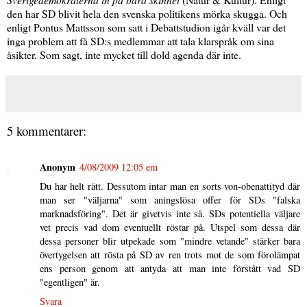
den har SD blivit hela den svenska politikens mörka skugga. Och
enligt Pontus Mattsson som satt i Debattstudion igår kväll var det
inga problem att få SD:s medlemmar att tala klarspråk om sina
åsikter. Som sagt, inte mycket till dold agenda där inte.
5 kommentarer:
Anonym
4/08/2009 12:05 em
Du har helt rätt. Dessutom intar man en sorts von-obenattityd där
man ser "väljarna" som aningslösa offer för SDs "falska
marknadsföring". Det är givetvis inte så. SDs potentiella väljare
vet precis vad dom eventuellt röstar på. Utspel som dessa där
dessa personer blir utpekade som "mindre vetande" stärker bara
övertygelsen att rösta på SD av ren trots mot de som förolämpat
ens person genom att antyda att man inte förstått vad SD
"egentligen" är.
Svara