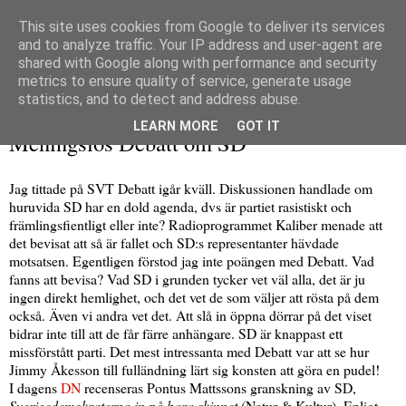
This site uses cookies from Google to deliver its services
and to analyze traffic. Your IP address and user-agent are
shared with Google along with performance and security
metrics to ensure quality of service, generate usage
▼
statistics, and to detect and address abuse.
onsdag 8 april 2009
LEARN MORE
GOT IT
Meningslös Debatt om SD
Jag tittade på SVT Debatt igår kväll. Diskussionen handlade om
huruvida SD har en dold agenda, dvs är partiet rasistiskt och
främlingsfientligt eller inte? Radioprogrammet Kaliber menade att
det bevisat att så är fallet och SD:s representanter hävdade
motsatsen. Egentligen förstod jag inte poängen med Debatt. Vad
fanns att bevisa? Vad SD i grunden tycker vet väl alla, det är ju
ingen direkt hemlighet, och det vet de som väljer att rösta på dem
också. Även vi andra vet det. Att slå in öppna dörrar på det viset
bidrar inte till att de får färre anhängare. SD är knappast ett
missförstått parti. Det mest intressanta med Debatt var att se hur
Jimmy Åkesson till fulländning lärt sig konsten att göra en pudel!
I dagens
DN
recenseras Pontus Mattssons granskning av SD,
Sverigedemokraterna in på bara skinnet
(Natur & Kultur). Enligt