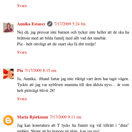
Svara
Annika Estassy
7/17/2009 5:24 fm
Nej då, jag pressar inte barnen och tycker inte heller att de ska ha
bråttom med att bilda familj med allt vad det innebär.
Pia - helt otroligt att du snart ska få ditt tredje!
Svara
Pia
7/17/2009 8:15 em
Ja, Annika.. ibland fattar jag inte riktigt vart åren har tagit vägen.
Tyckte att jag var nybliven mamma till den äldsta nyss... år som
helt plötsligt blivit 28!
Svara
Maria Björkman
7/17/2009 9:11 em
Jag kan konstatera att T tycks ha funnit sig väl tillrätt i "dina"
möbler. Skönt att ha honom på plats, kan jag tro!