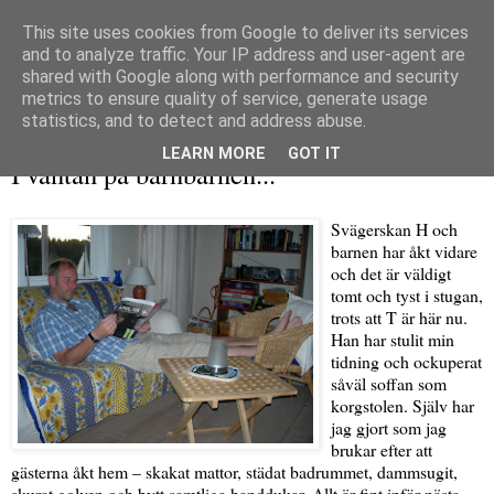
This site uses cookies from Google to deliver its services
and to analyze traffic. Your IP address and user-agent are
shared with Google along with performance and security
metrics to ensure quality of service, generate usage
▼
statistics, and to detect and address abuse.
torsdag 16 juli 2009
LEARN MORE
GOT IT
I väntan på barnbarnen...
Svägerskan H och
barnen har åkt vidare
och det är väldigt
tomt och tyst i stugan,
trots att T är här nu.
Han har stulit min
tidning och ockuperat
såväl soffan som
korgstolen. Själv har
jag gjort som jag
brukar efter att
gästerna åkt hem – skakat mattor, städat badrummet, dammsugit,
skurat golven och bytt samtliga handdukar. Allt är fint inför nästa