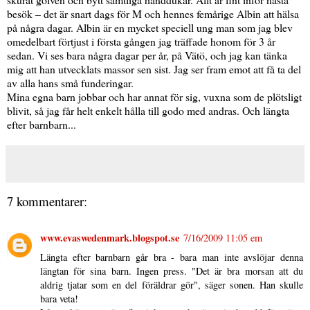
besök – det är snart dags för M och hennes femårige Albin att hälsa
på några dagar. Albin är en mycket speciell ung man som jag blev
omedelbart förtjust i första gången jag träffade honom för 3 år
sedan. Vi ses bara några dagar per år, på Vätö, och jag kan tänka
mig att han utvecklats massor sen sist. Jag ser fram emot att få ta del
av alla hans små funderingar.
Mina egna barn jobbar och har annat för sig, vuxna som de plötsligt
blivit, så jag får helt enkelt hålla till godo med andras. Och längta
efter barnbarn...
7 kommentarer:
www.evaswedenmark.blogspot.se
7/16/2009 11:05 em
Längta efter barnbarn går bra - bara man inte avslöjar denna
längtan för sina barn. Ingen press. "Det är bra morsan att du
aldrig tjatar som en del föräldrar gör", säger sonen. Han skulle
bara veta!