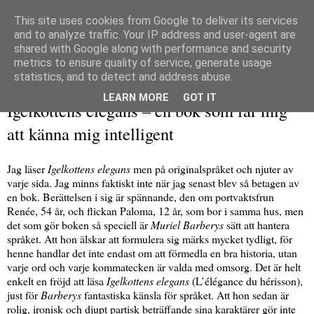
This site uses cookies from Google to deliver its services
and to analyze traffic. Your IP address and user-agent are
shared with Google along with performance and security
metrics to ensure quality of service, generate usage
▼
statistics, and to detect and address abuse.
torsdag 24 september 2009
LEARN MORE
GOT IT
Igelkottens elegans – en bok som får mig
att känna mig intelligent
Jag läser
Igelkottens elegans
men på originalspråket och njuter av
varje sida. Jag minns faktiskt inte när jag senast blev så betagen av
en bok. Berättelsen i sig är spännande, den om portvaktsfrun
Renée, 54 år, och flickan Paloma, 12 år, som bor i samma hus, men
det som gör boken så speciell är
Muriel Barberys
sätt att hantera
språket. Att hon älskar att formulera sig märks mycket tydligt, för
henne handlar det inte endast om att förmedla en bra historia, utan
varje ord och varje kommatecken är valda med omsorg. Det är helt
enkelt en fröjd att läsa
Igelkottens elegans
(L’élégance du hérisson),
just för
Barberys
fantastiska känsla för språket. Att hon sedan är
rolig, ironisk och djupt partisk beträffande sina karaktärer gör inte