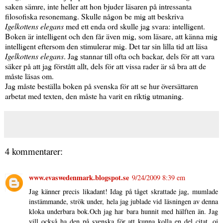
saken sämre, inte heller att hon bjuder läsaren på intressanta
filosofiska resonemang. Skulle någon be mig att beskriva
Igelkottens elegans
med ett enda ord skulle jag svara: intelligent.
Boken är intelligent och den får även mig, som läsare, att känna mig
intelligent eftersom den stimulerar mig. Det tar sin lilla tid att läsa
Igelkottens elegans
. Jag stannar till ofta och backar, dels för att vara
säker på att jag förstått allt, dels för att vissa rader är så bra att de
måste läsas om.
Jag måste beställa boken på svenska för att se hur översättaren
arbetat med texten, den måste ha varit en riktig utmaning.
4 kommentarer:
www.evaswedenmark.blogspot.se
9/24/2009 8:39 em
Jag känner precis likadant! Idag på tåget skrattade jag, mumlade
instämmande, strök under, hela jag jublade vid läsningen av denna
kloka underbara bok.Och jag har bara hunnit med hälften än. Jag
vill också ha den på svenska för att kunna kolla en del citat, oj