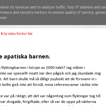
liver its services and to analyze traffic. Your IP address and us
rmance and security metrics to ensure quality of service, gene
buse.
Köp mina böcker här
e apatiska barnen.
flyktingbarnen i början av 2000-talet? Jag måste i
nte var speciellt insatt när den pågick och jag skyndade mig
 Att barn skulle må så dåligt psykiskt att de försvann in i
de kollin gick inte att förstå, mina referensramar räckte inte
e var på riktigt, att det var någonting som flyktingar tog till
n var drogade, förgiftade, eller så var de uppe på nätterna