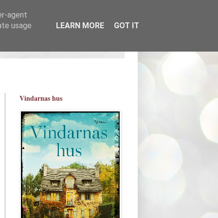
er-agent
rate usage
LEARN MORE
GOT IT
Vindarnas hus