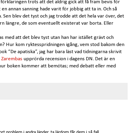
rklaringen trots att det aldrig gick att få fram bevis för
 en annan sanning hade varit för jobbig att ta in. Och så
. Sen blev det tyst och jag trodde att det hela var över, det
rn längre, de som eventuellt existerat var borta. Eller
jas med att det blev tyst utan han har istället grävt och
en? Hur kom ryktesspridningen igång, vem stod bakom den
bok “De apatiska”, jag har bara läst vad tidningarna skrivit
j Zarembas
upprörda recension i dagens DN. Det är en
r hur boken kommer att bemötas; med debatt eller med
ort problem i andra länder, ta lärdom får dem i så fall.