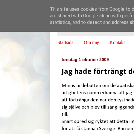
This site uses cookies from Google to de
are shared with Google along with perfo
statistics, and to detect and address a
Startsida
Om mig
Kontakt
torsdag 1 oktober 2009
Jag hade förträngt d
Minns ni debatten om de apatiska 
ärlighetens namn erkänna att jag i
att förtränga den när den tystnade.
sig själva och blev till sängliggan
till.
Snart spred sig ryktet att detta int
för att få stanna i Sverige. Barne