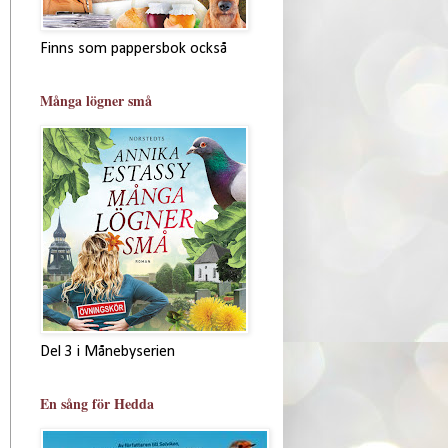
Finns som pappersbok också
Många lögner små
Del 3 i Månebyserien
En sång för Hedda