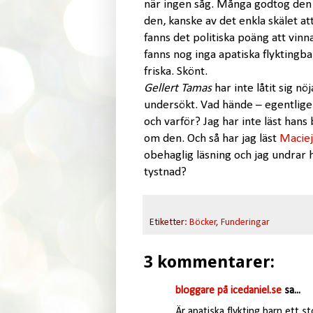
när ingen såg. Många godtog den fö
den, kanske av det enkla skälet att
fanns det politiska poäng att vinna
fanns nog inga apatiska flyktingba
friska. Skönt.
Gellert Tamas
har inte låtit sig nö
undersökt. Vad hände – egentlig
och varför? Jag har inte läst hans 
om den. Och så har jag läst
Macie
obehaglig läsning och jag undra
tystnad?
Etiketter:
Böcker
,
Funderingar
3 kommentarer:
bloggare på icedaniel.se
sa...
Är apatiska flykting barn ett st