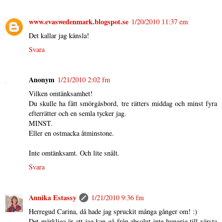
www.evaswedenmark.blogspot.se
1/20/2010 11:37 em
Det kallar jag känsla!
Svara
Anonym
1/21/2010 2:02 fm
Vilken omtänksamhet!
Du skulle ha fått smörgåsbord, tre rätters middag och minst fyra
efterrätter och en semla tycker jag.
MINST.
Eller en ostmacka åtminstone.
Inte omtänksamt. Och lite snålt.
Svara
Annika Estassy
1/21/2010 9:36 fm
Herregud Carina, då hade jag spruckit många gånger om! :)
Det märkliga är att jag kan gå från absolut inte hungrig till värsta