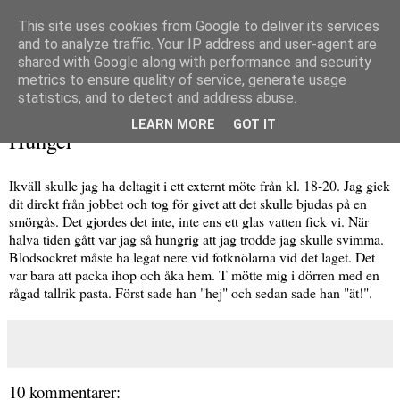
This site uses cookies from Google to deliver its services
and to analyze traffic. Your IP address and user-agent are
shared with Google along with performance and security
metrics to ensure quality of service, generate usage
▼
statistics, and to detect and address abuse.
onsdag 20 januari 2010
LEARN MORE
GOT IT
Hunger
Ikväll skulle jag ha deltagit i ett externt möte från kl. 18-20. Jag gick
dit direkt från jobbet och tog för givet att det skulle bjudas på en
smörgås. Det gjordes det inte, inte ens ett glas vatten fick vi. När
halva tiden gått var jag så hungrig att jag trodde jag skulle svimma.
Blodsockret måste ha legat nere vid fotknölarna vid det laget. Det
var bara att packa ihop och åka hem. T mötte mig i dörren med en
rågad tallrik pasta. Först sade han "hej" och sedan sade han "ät!".
10 kommentarer: