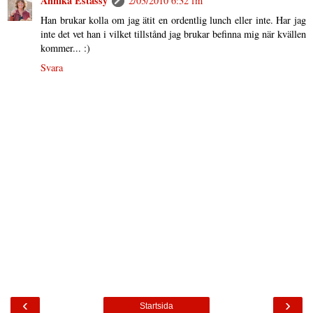
Annika Estassy
2/03/2010 6:32 fm
Han brukar kolla om jag ätit en ordentlig lunch eller inte. Har jag
inte det vet han i vilket tillstånd jag brukar befinna mig när kvällen
kommer... :)
Svara
‹
›
Startsida